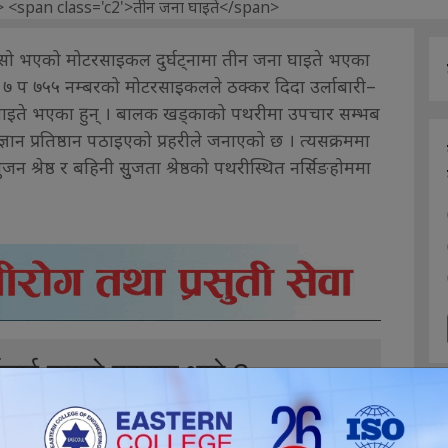
 भएको मोटरसाइकल दुर्घट्नामा तीन जना घाइते भएका
 ७ प ७५५ नम्बरको मोटरसाइकलले ठक्कर दिदा उर्लाबारी–
घाइते भएका हुन् । बालक खड्काको पथरीमा उपचार सम्भब
्ञान प्रतिष्ठान पठाइएको प्रहरीले जनाएको छ । त्यसक्रममा
्रेष्ठ र बहिनी सुुजता श्रेष्ठको पथरीस्थित नर्सिङहोममा
ईलाई कस्तो महसुस भयो ?