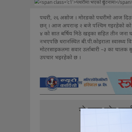
पथरी, २६ असोज । मोरङको पथरीमो आज दिउसो
छन् । आज अपरान्ह २ बजे पश्चिम गइरहेको को
४ को सात बर्षिय मिठे खड्का सहित तीन जना 
नभएपछि धरानस्थित बी.पी.कोइराला स्वास्थ्य विज
मोटरसाइकलमा सवार उर्लाबारी –३ का चालक सुजन श
उपचार भइरहेको छ ।
यो खबर पढेर तपा