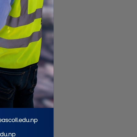
राटनगरसहित मोरङका ग्यास
आदिवासी जनजातिहरूको विशिष्ट
पो र
पसलमा प्रशासनको छड्के
पहिचान र संस्कृति नेपालको
ुगमन
राष्ट्रिय गौरव हो : राष्ट्रपति पौडेल