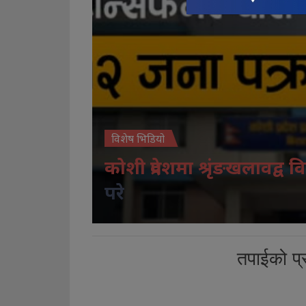
विशेष भिडियो
कोशी प्रदेशमा श्रृंङखलावद्व वि
परे
तपाईको प्र