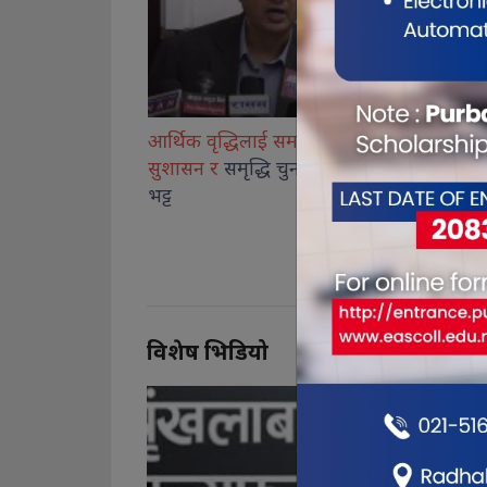
द्धिलाई समावेशी नबनाए
दशैं–तिहारको बीचमै सुरु हुनेभयो
विराटन
समृद्धि चुनौतीपूर्ण : डा.
एनपीएलको तेस्रो संस्करण
स्किनक
विशेष भिडियो