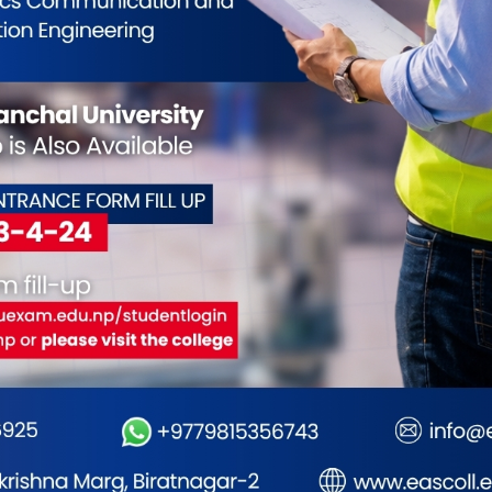
गरमै बनेको ‘मुनवेक
फोनिजको स्थापना दिवसमा
वि
ेयर’
राष्ट्रिय उत्कृष्ट २० मा
सामाजिक सेवा : कृष्ण देवान
डि
स्मृति पुरस्कार वितरण, २५०
अन
जनाको निःशुल्क आँखा परीक्षण