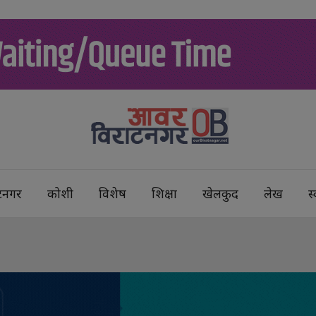
टनगर
कोशी
विशेष
शिक्षा
खेलकुद
लेख
स्