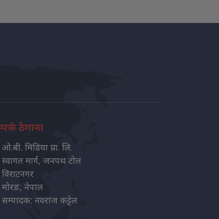
्पर्क ठेगाना
ओ.बी. मिडिया प्रा. लि.
स्वागत मार्ग, जनपथ टोल
विराटनगर
मोरङ, नेपाल
सम्पादक: नवराज कट्टेल