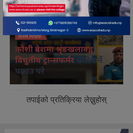
विशेष भिडियो
कोशी प्रदेशमा श्रृंङखलावद्व
विधुतीय ट्रान्सफर्मर
चोरी गर्ने
पक्राउ परे
तपाईको प्रतिक्रिया लेख्नुहोस्