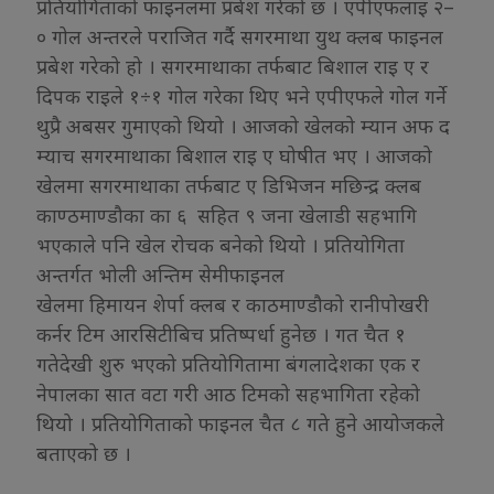
प्रतियोगिताको फाइनलमा प्रबेश गरेको छ । एपीएफलाइ २–
० गोल अन्तरले पराजित गर्दै सगरमाथा युथ क्लब फाइनल
प्रबेश गरेको हो । सगरमाथाका तर्फबाट बिशाल राइ ए र
दिपक राइले १÷१ गोल गरेका थिए भने एपीएफले गोल गर्ने
थुप्रै अबसर गुमाएको थियो । आजको खेलको म्यान अफ द
म्याच सगरमाथाका बिशाल राइ ए घोषीत भए । आजको
खेलमा सगरमाथाका तर्फबाट ए डिभिजन मछिन्द्र क्लब
काण्ठमाण्डौका का ६ सहित ९ जना खेलाडी सहभागि
भएकाले पनि खेल रोचक बनेको थियो । प्रतियोगिता
अन्तर्गत भोली अन्तिम सेमीफाइनल
खेलमा हिमायन शेर्पा क्लब र काठमाण्डौको रानीपोखरी
कर्नर टिम आरसिटीबिच प्रतिष्पर्धा हुनेछ । गत चैत १
गतेदेखी शुरु भएको प्रतियोगितामा बंगलादेशका एक र
नेपालका सात वटा गरी आठ टिमको सहभागिता रहेको
थियो । प्रतियोगिताको फाइनल चैत ८ गते हुने आयोजकले
बताएको छ ।