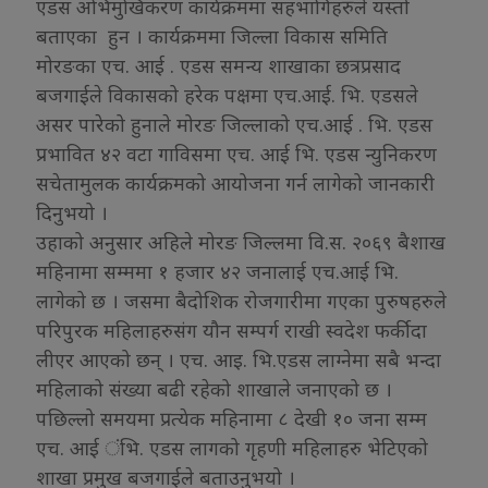
एडस अभिमुखिकरण कार्यक्रममा सहभागिहरुले यस्तो
बताएका हुन । कार्यक्रममा जिल्ला विकास समिति
मोरङका एच. आई . एडस समन्य शाखाका छत्रप्रसाद
बजगाईले विकासको हरेक पक्षमा एच.आई. भि. एडसले
असर पारेको हुनाले मोरङ जिल्लाको एच.आई . भि. एडस
प्रभावित ४२ वटा गाविसमा एच. आई भि. एडस न्युनिकरण
सचेतामुलक कार्यक्रमको आयोजना गर्न लागेको जानकारी
दिनुभयो ।
उहाको अनुसार अहिले मोरङ जिल्लमा वि.स. २०६९ बैशाख
महिनामा सम्ममा १ हजार ४२ जनालाई एच.आई भि.
लागेको छ । जसमा बैदोशिक रोजगारीमा गएका पुरुषहरुले
परिपुरक महिलाहरुसंग यौन सम्पर्ग राखी स्वदेश फर्कीदा
लीएर आएको छन् । एच. आइ. भि.एडस लाग्नेमा सबै भन्दा
महिलाको संख्या बढी रहेको शाखाले जनाएको छ ।
पछिल्लो समयमा प्रत्येक महिनामा ८ देखी १० जना सम्म
एच. आई ंभि. एडस लागको गृहणी महिलाहरु भेटिएको
शाखा प्रमुख बजगाईले बताउनुभयो ।