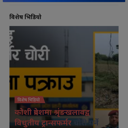
विशेष भिडियो
विशेष भिडियो
कोशी प्रदेशमा श्रृंङखलावद्व
विधुतीय ट्रान्सफर्मर
चोरी गर्ने