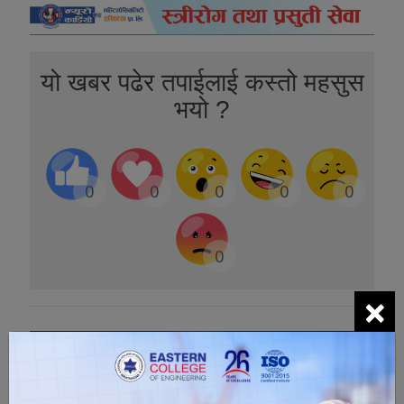
यो खबर पढेर तपाईलाई कस्तो महसुस
भयो ?
0
0
0
0
0
0
×