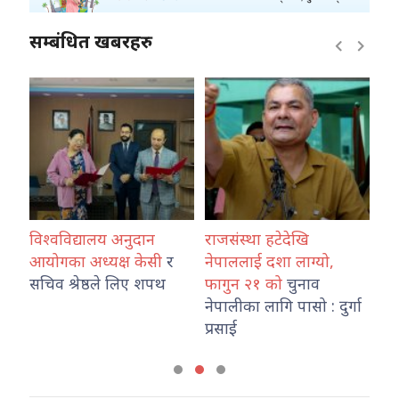
सम्बंधित खबरहरु
विश्वविद्यालय अनुदान
राजसंस्था हटेदेखि
कोश
ारा
आयोगका अध्यक्ष केसी
र
नेपाललाई दशा लाग्यो,
नेप
उ
सचिव श्रेष्ठले लिए शपथ
फागुन २१ को
चुनाव
तथ
नेपालीका लागि पासो : दुर्गा
का
प्रसाई