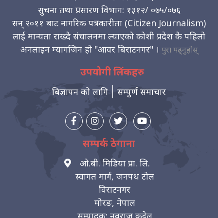
सुचना तथा प्रसारण विभाग: १३१२/ ०७५/०७६
सन् २०११ बाट नागरिक पत्रकारीता (Citizen Journalism)
लाई मान्यता राख्दै संचालनमा ल्याएको कोशी प्रदेश कै पहिलो
अनलाइन म्यागजिन हो "आवर बिराटनगर" ।
पुरा पढ्नुहोस्
उपयोगी लिंकहरु
बिज्ञापन को लागि
सम्पुर्ण समाचार
सम्पर्क ठेगाना
ओ.बी. मिडिया प्रा. लि.
स्वागत मार्ग, जनपथ टोल
विराटनगर
मोरङ, नेपाल
सम्पादक: नवराज कट्टेल