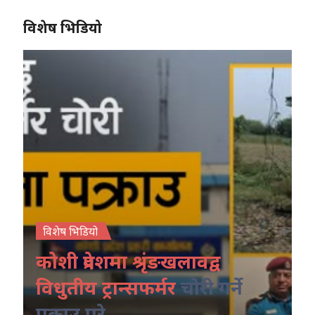
विशेष भिडियो
विशेष भिडियो
कोशी प्रदेशमा श्रृंङखलावद्व
विधुतीय ट्रान्सफर्मर
चोरी गर्ने
पक्राउ परे