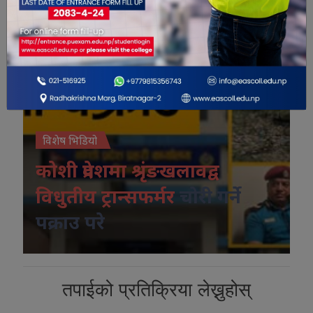
विशेष भिडियो
कोशी प्रदेशमा श्रृंङखलावद्व
विधुतीय ट्रान्सफर्मर
चोरी गर्ने
पक्राउ परे
तपाईको प्रतिक्रिया लेख्नुहोस्