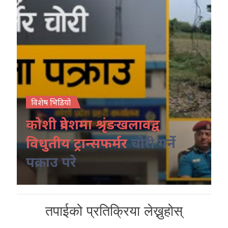
विशेष भिडियो
कोशी प्रदेशमा श्रृंङखलावद्व
विधुतीय ट्रान्सफर्मर
चोरी गर्ने
पक्राउ परे
तपाईको प्रतिक्रिया लेख्नुहोस्