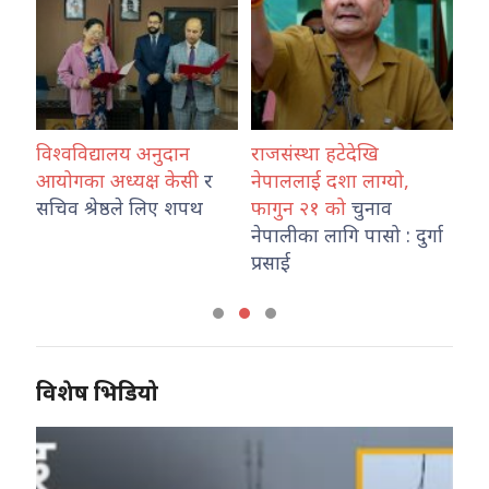
विश्वविद्यालय अनुदान
राजसंस्था हटेदेखि
कोश
ारा
आयोगका अध्यक्ष केसी
र
नेपाललाई दशा लाग्यो,
नेप
उ
सचिव श्रेष्ठले लिए शपथ
फागुन २१ को
चुनाव
तथ
नेपालीका लागि पासो : दुर्गा
का
प्रसाई
विशेष भिडियो