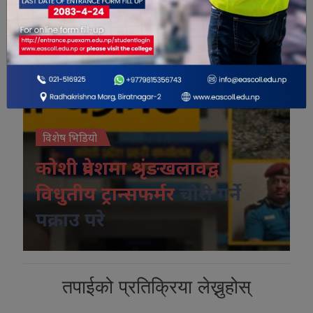
विशेष भिडियो
कोशी प्रदेशमा श्रृंङखलावद्व
विधुतीय ट्रान्सफर्मर
चोरी गर्ने
पक्राउ परे
तपाईको प्रतिक्रिया लेख्नुहोस्