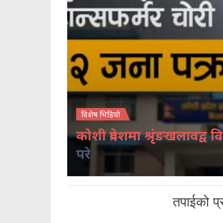
विशेष भिडियो
कोशी प्रदेशमा श्रृंङखलावद्व वि
परे
तपाईको प्र