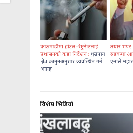
गर्दै शेख
काठमाडौंमा होटेल–रेष्टुरेन्टलाई
तयार भएर बस्नुस,जु
रफ्तारी वा
प्रशासनको कडा निर्देशन :
धुम्रपान
सडकमा आउनुपर्नै
हु
क्षेत्र कानुनअनुसार व्यवस्थित गर्न
एमाले महासचिव पो
आग्रह
विशेष भिडियो