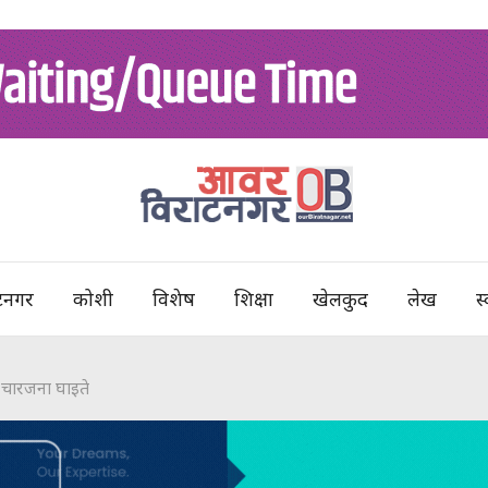
टनगर
कोशी
विशेष
शिक्षा
खेलकुद
लेख
स्
 चारजना घाइते