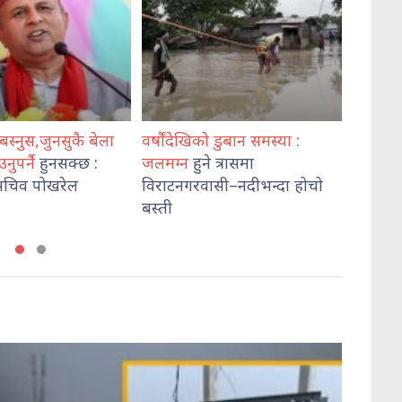
नसुकै बेला
वर्षौंदेखिको डुबान समस्या :
कोशी प्रदेश प्रहरी
नसक्छ :
जलमग्न
हुने त्रासमा
खनालद्वारा
मातहत
खरेल
विराटनगरवासी–नदीभन्दा होचो
प्रमुखलाई निर्देश
बस्ती