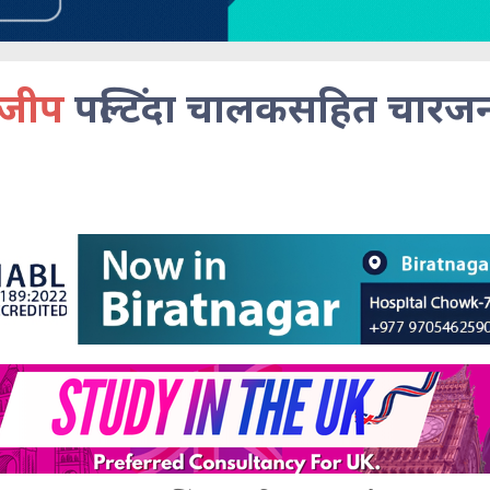
 जीप
पल्टिंदा चालकसहित चारजन