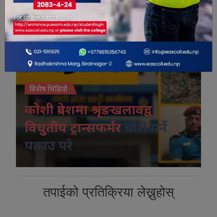
विशेष भिडियो
कोशी प्रदेशमा श्रृंङखलावद्व
विधुतीय ट्रान्सफर्मर
चोरी गर्ने
पक्राउ परे
तपाईको प्रतिक्रिया लेख्नुहोस्