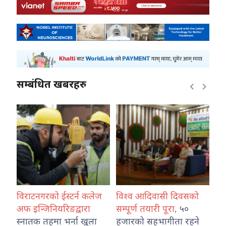
सम्बंधित खबरहरु
,
विराटनगरको ईस्टर्न कलेज
विश्व आदिवासी दिवसको
पाल
अफ इन्जिनियरिङद्वारा
सम्पूर्ण तयारी पूरा,
५०
भन
स्नातक तहमा भर्ना खुला
हजारको सहभागीता रहने
अस