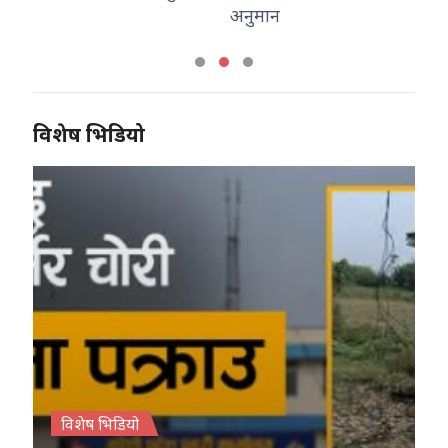
अनुमान
कम
विशेष भिडियो
विशेष भिडियो