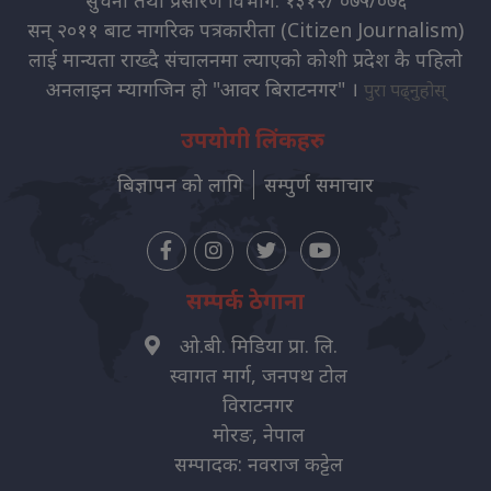
सुचना तथा प्रसारण विभाग: १३१२/ ०७५/०७६
सन् २०११ बाट नागरिक पत्रकारीता (Citizen Journalism)
लाई मान्यता राख्दै संचालनमा ल्याएको कोशी प्रदेश कै पहिलो
अनलाइन म्यागजिन हो "आवर बिराटनगर" ।
पुरा पढ्नुहोस्
उपयोगी लिंकहरु
बिज्ञापन को लागि
सम्पुर्ण समाचार
सम्पर्क ठेगाना
ओ.बी. मिडिया प्रा. लि.
स्वागत मार्ग, जनपथ टोल
विराटनगर
मोरङ, नेपाल
सम्पादक: नवराज कट्टेल