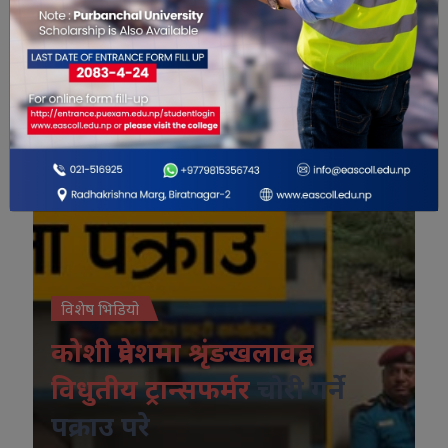
विशेष भिडियो
विशेष भिडियो
कोशी प्रदेशमा श्रृंङखलावद्व
विधुतीय ट्रान्सफर्मर
चोरी गर्ने
पक्राउ परे