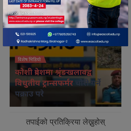
विशेष भिडियो
कोशी प्रदेशमा श्रृंङखलावद्व
विधुतीय ट्रान्सफर्मर
चोरी गर्ने
पक्राउ परे
तपाईको प्रतिक्रिया लेख्नुहोस्