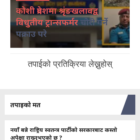
कोशी प्रदेशमा श्रृंङखलावद्व
विधुतीय ट्रान्सफर्मर
चोरी गर्ने
पक्राउ परे
तपाईको प्रतिक्रिया लेख्नुहोस्
तपाइको मत
नयाँ बन्ने राष्ट्रिय स्वतन्त्र पार्टीको सरकारबाट कस्तो
अपेक्षा राख्नुभएको छ ?