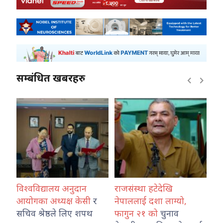
सम्बंधित खबरहरु
्यालय अनुदान
राजसंस्था हटेदेखि
कोशी प्रदेश प्रहरी
अध्यक्ष केसी
र
नेपाललाई दशा लाग्यो,
नेपाल प्रहरी राजमा
ेष्ठले लिए शपथ
फागुन २१ को
चुनाव
तथा ट्राफिक व्यव