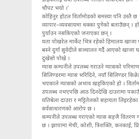
चौपट भयो ।’
कोहिनुर होटल विर्तामोडको समस्या पनि उस्तै
व्यापार–व्यवसायमा धक्का पुगेको बताउँछन् । ह
पुर्याउन नसकिएको जनाएका छन् ।
यता पोखरेल मार्केट भित्र रहेको हिमालय खाजा घ
बस्ने दुर्गा सुवेदीले सञ्चालन गर्दै आएको खाजा
दुखेसो पोखे ।
ग्यास कम्पनीले उपलब्ध गराउने ग्यासको परिमाण
सिलिण्डरमा ग्यास भरिदिने, नयाँ सिलिण्डर किन्न
भएकाले ग्यासको अभाव खड्किएको हो । विर्तामो
उपलब्ध नभएपछि आठ दिनदेखि दाउरामा पकाउँद
यतिबेला दाउरा र मट्टितेलको सहायता लिइरहेका 
सर्वसाधारणको आरोप छ ।
कम्पनीले उपलब्ध गराएको ग्यास सहजै वितरण गर
छ । झापामा मेची, कोशी, त्रिशक्ति, कनकाई, प्