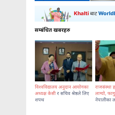
सम्बंधित खबरहरु
श्वविद्यालय अनुदान आयोगका
राजसंस्था हटेदेखि नेपाललाई दशा
्यक्ष केसी
र सचिव श्रेष्ठले लिए
लाग्यो, फागुन २१ को
चुनाव
पथ
नेपालीका लागि पासो : दुर्गा प्रसाई