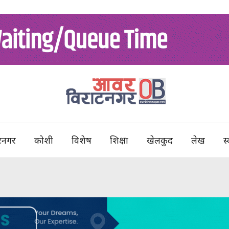
टनगर
कोशी
विशेष
शिक्षा
खेलकुद
लेख
स्