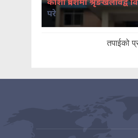
कोशी प्रदेशमा श्रृंङखलावद्व वि
परे
तपाईको प्र