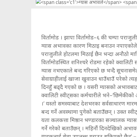
विर्तामोड । झापा विर्तामोड–६ की चम्पा पराजुली 
ग्यास अभावका कारण मिठाइ बनाउन नपाएकोले 
पराजुलीले होटलमा मिठाई छैन भन्दा अनौठो मान
विर्तामोडस्थित शनिश्चरे रोडमा रहेको क्वालिटी 
ग्यास नभएकाले बन्द गरिएको छ भन्दै सूचनासम
सेवाग्राहीलाई खाजा खुवाउन धाउँध
ाउँ परेको त्
दिनहुँ बढ्दै गएको छ । यसरी ग्यासको अभावबा
क्वालिटी स्वीट्सका कर्मचारीले भने–‘छिमेकीक
।’ यस्तो समस्याबाट देशभरका सर्वसाधारण मारमा
बन्द गर्ने अवस्थामा पुगेको बताउँछन् । उक्त स
यता कलकत्ता मिष्ठान भण्डारका सञ्चालक ग्यास अ
गर्ने गरेको बताउँछन् । महिनौं दिनदेखिको अभाव
ग्राहकलाई सेवा उपलब्ध गराउन सकिएको छैन’ – 