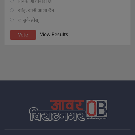
निक्कै आशावादी छौ
खोइ, खासै आशा छैन
ज सुकै होस्
View Results