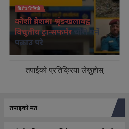
विशेष भिडियो
कोशी प्रदेशमा श्रृंङखलावद्व
विधुतीय ट्रान्सफर्मर
चोरी गर्ने
पक्राउ परे
तपाईको प्रतिक्रिया लेख्नुहोस्
तपाइको मत