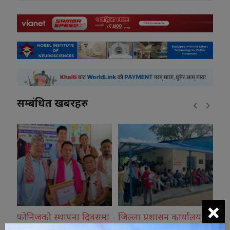
सम्बंधित खबरहरु
×
ेक
फोनिजको स्थापना दिवसमा
जिल्ला प्रशासन कार्यालय
का
सामाजिक सेवा : कृष्ण देवान
मोरङमा भीड व्यवस्थापन
डि