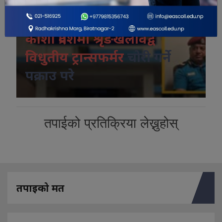
विशेष भिडियो
कोशी प्रदेशमा श्रृंङखलावद्व
विधुतीय ट्रान्सफर्मर
चोरी गर्ने
पक्राउ परे
तपाईको प्रतिक्रिया लेख्नुहोस्
तपाइको मत