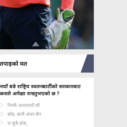
तपाइको मत
नयाँ बन्ने राष्ट्रिय स्वतन्त्र पार्टीको सरकारबाट
कस्तो अपेक्षा राख्नुभएको छ ?
निक्कै आशावादी छौ
खोइ, खासै आशा छैन
ज सुकै होस्