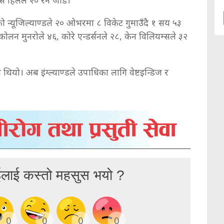
 न्यूजिल्याण्डले २० ओभरमा ८ विकेट गुमाउँदै १ सय ५३
न मुनरोले ४६, कोरे एन्डर्सनले २८, केन विलियम्सले ३२
थियो। अब इंग्ल्याण्डले उपाधिका लागि वेष्टइन्डिज र
ईलाई कस्तो महसुस भयो ?
0
0
0
0