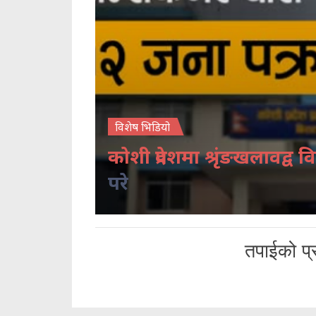
विशेष भिडियो
कोशी प्रदेशमा श्रृंङखलावद्व वि
परे
तपाईको प्र