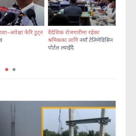
ोजगारीमा रहेका
विराटनगरमा ग्यास अभाव :
तयार भ
लागि
नयाँ टेलिमेडिसिन
साथीकोमा खाना
खान बाध्य
सडकमा 
ँदै
विद्यार्थी, बजारभर उपभोक्ता
एमाले 
मारमा