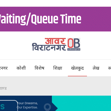
टनगर
कोशी
विशेष
शिक्षा
खेलकुद
लेख
स्
्याण्ड