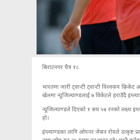
बिराटनगर चैत्र १८
भारतमा जारी ट्वान्टी ट्वान्टी विश्वकप क्रिके
खेलमा न्यूजिल्याण्डलाई ७ विकेटले हराउँदै इंग्ल्
न्यूजिल्याण्डले दिएको १ सय ५४ रनको लक्ष्य इग्ल
हो।
इंग्ल्याण्डका लागि ओपनर जेसन रोयले उत्कृष्ट प
तथा जोए रुट २७ रनमा नटआउट रहे। यस्तै एलेक्