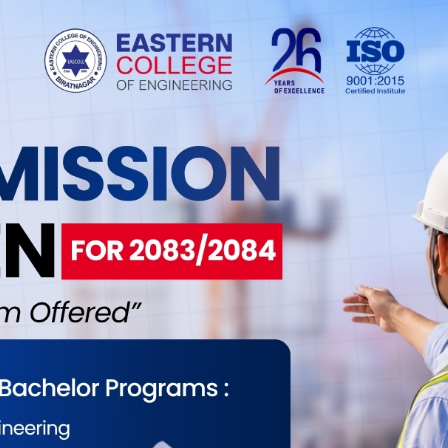
र हिमशिखर टेलिभिजनले अाफ्नाे वेबसाइटमा लेखेकाे छ
सहित उक्त विशाल रन हानेका हुन् । उनी सँगै सेभेन
िङमा विर्तामोडका विपुल खरेलले ४ ओभरमा १९ रन दिएर
याएर जवाफी ब्याटिङ गरेको विर्तामोडले निर्धारीत २०
ाउन सकेकाे थियाे। विर्तामोडका लागि नामलिङ याक्तेनले
ेन स्टारका मनोज मण्डलले सर्वाधिक ३ विकेट र अजय
लिए । खेलको म्यान अफ द म्याच सेभेन स्टारका सिद्धान्त