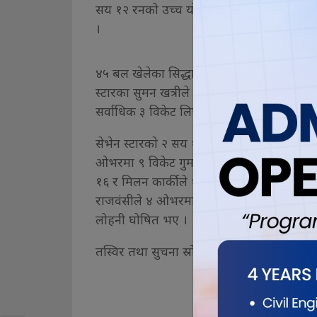
सय १२ रनको उच्च योगफल तयार पारेको समाचा
।
४५ बल खेलेका सिद्धान्तले १२ छक्का र ८ चौका 
स्टारका सुमन खत्रीले २६ रन बनाए भने साे इन
सर्वाधिक ३ विकेट लिएका थिए ।
सेभेन स्टारकाे २ सय १३ रनको विजयी लक्ष्य पछ्
ओभरमा ९ विकेट गुमाउँदा मात्र १ सय १० रन बन
१६ र मिलन कार्कीले १५ रन बनाएका थिए । सेभ
राजवंसीले ४ ओभरमा मात्र २ रन खर्चेर २ विकेट 
लोहनी घोषित भए ।
तस्विर तथा सुचना स्राेत: हिमशिखर टेलिभिजन