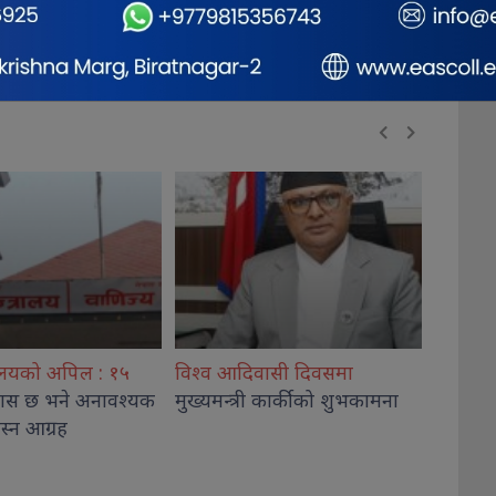
वासी दिवसमा
राष्ट्रिय भू संरक्षण
दिवस मनाइँदै
फोनिजक
ी कार्कीको शुभकामना
सामाजिक
स्मृति 
जनाको न