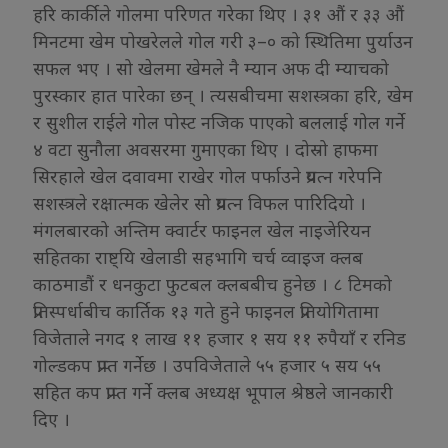
हरि कार्कीले गोलमा परिणत गरेका थिए । ३१ औं र ३३ औं
मिनटमा खेम पोखरेलले गोल गरी ३–० को स्थितिमा पुर्याउन
सफल भए । सो खेलमा खेमले नै म्यान अफ दी म्याचको
पुरस्कार हात पारेका छन् । त्यसबीचमा सशस्त्रका हरि, खेम
र सुशील राईले गोल पोस्ट नजिक पाएको बललाई गोल गर्ने
४ वटा सुनौला अवसरमा गुमाएका थिए । दोस्रो हाफमा
सिरहाले खेल दवावमा राखेर गोल पर्फाउने प्रयत्न गरेपनि
सशस्त्रले रक्षात्मक खेलेर सो प्रयत्न विफल पारिदियो ।
मंगलबारको अन्तिम क्वार्टर फाइनल खेल नाइजेरियन
सहितका राष्ट्यि खेलाडी सहभागि चर्च व्वाइज क्लब
काठमाडौं र धनकुटा फुटबल क्लबबीच हुनेछ । ८ टिमको
प्रतिस्पर्धाबीच कार्तिक १३ गते हुने फाइनल प्रतियोगितामा
विजेताले नगद १ लाख ११ हजार १ सय ११ रुपैयाँ र रनिड
गोल्डकप प्राप्त गर्नेछ । उपविजेताले ५५ हजार ५ सय ५५
सहित कप प्राप्त गर्ने क्लब अध्यक्ष भूपाल श्रेष्ठले जानकारी
दिए ।