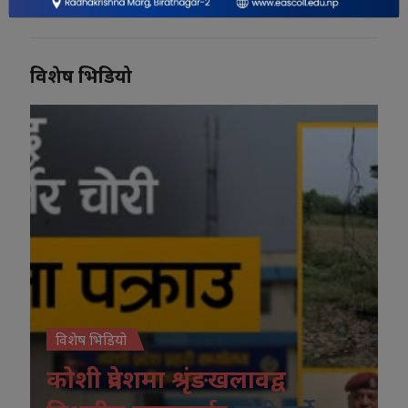
विशेष भिडियो
विशेष भिडियो
कोशी प्रदेशमा श्रृंङखलावद्व