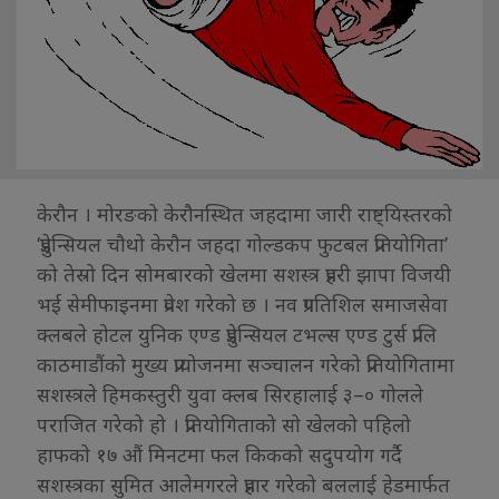
केरौन । मोरङको केरौनस्थित जहदामा जारी राष्ट्यिस्तरको
‘प्रुडेन्सियल चौथो केरौन जहदा गोल्डकप फुटबल प्रतियोगिता’
को तेस्रो दिन सोमबारको खेलमा सशस्त्र प्रहरी झापा विजयी
भई सेमीफाइनमा प्रवेश गरेको छ । नव प्रगतिशिल समाजसेवा
क्लबले होटल युनिक एण्ड प्रुडेन्सियल टभल्स एण्ड टुर्स प्रालि
काठमाडौंको मुख्य प्रायोजनमा सञ्चालन गरेको प्रतियोगितामा
सशस्त्रले हिमकस्तुरी युवा क्लब सिरहालाई ३–० गोलले
पराजित गरेको हो । प्रतियोगिताको सो खेलको पहिलो
हाफको १७ औं मिनटमा फल किकको सदुपयोग गर्दै
सशस्त्रका सुमित आलेमगरले प्रहार गरेको बललाई हेडमार्फत