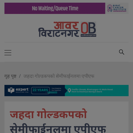
गृह पृष्ट
जहदा गोल्डकपको सेमीफाईनलमा एपीएफ
जहदा गोल्डकपको
सेमीफाईनलमा एपीएफ