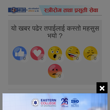
यो खबर पढेर तपाईलाई कस्तो महसुस
भयो ?
0
0
0
0
0
0
×