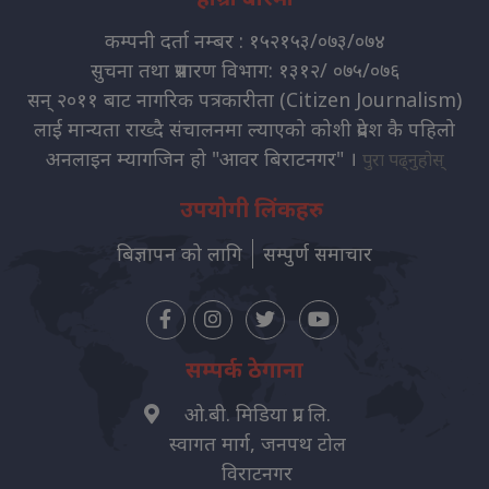
कम्पनी दर्ता नम्बर : १५२१५३/०७३/०७४
सुचना तथा प्रसारण विभाग: १३१२/ ०७५/०७६
सन् २०११ बाट नागरिक पत्रकारीता (Citizen Journalism)
लाई मान्यता राख्दै संचालनमा ल्याएको कोशी प्रदेश कै पहिलो
अनलाइन म्यागजिन हो "आवर बिराटनगर" ।
पुरा पढ्नुहोस्
उपयोगी लिंकहरु
बिज्ञापन को लागि
सम्पुर्ण समाचार
सम्पर्क ठेगाना
ओ.बी. मिडिया प्रा. लि.
स्वागत मार्ग, जनपथ टोल
विराटनगर