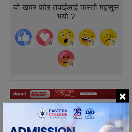
यो खबर पढेर तपाईलाई कस्तो महसुस
भयो ?
0
0
0
0
0
0
×