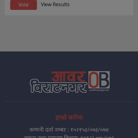
View Results
हाम्रो बारेमा
कम्पनी दर्ता नम्बर : १५२१५३/०७३/०७४
सुचना तथा प्रसारण विभाग: १३१२/ ०७५/०७६