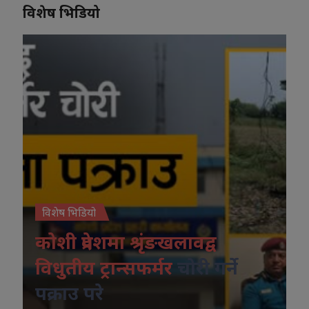
विशेष भिडियो
विशेष भिडियो
कोशी प्रदेशमा श्रृंङखलावद्व
विधुतीय ट्रान्सफर्मर
चोरी गर्ने
पक्राउ परे