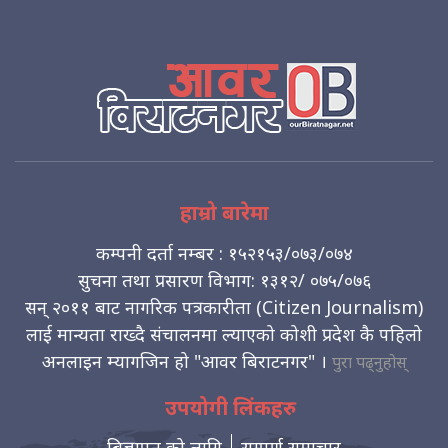
हाम्रो बारेमा
कम्पनी दर्ता नम्बर : १५२१५३/०७३/०७४
सुचना तथा प्रसारण विभाग: १३१२/ ०७५/०७६
सन् २०११ बाट नागरिक पत्रकारीता (Citizen Journalism)
लाई मान्यता राख्दै संचालनमा ल्याएको कोशी प्रदेश कै पहिलो
अनलाइन म्यागजिन हो "आवर बिराटनगर" ।
पुरा पढ्नुहोस्
उपयोगी लिंकहरु
बिज्ञापन को लागि
सम्पुर्ण समाचार