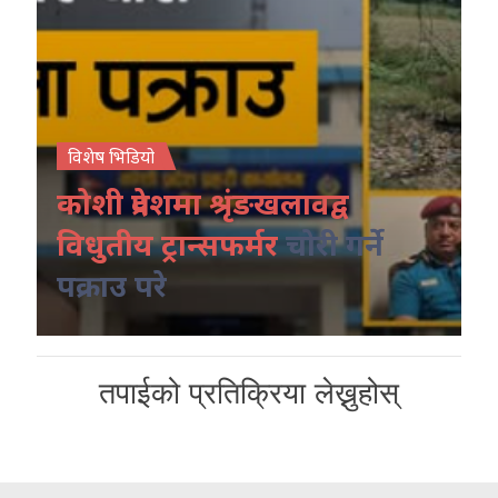
विशेष भिडियो
कोशी प्रदेशमा श्रृंङखलावद्व
विधुतीय ट्रान्सफर्मर
चोरी गर्ने
पक्राउ परे
तपाईको प्रतिक्रिया लेख्नुहोस्