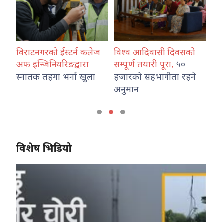
,
विराटनगरको ईस्टर्न कलेज
विश्व आदिवासी दिवसको
पाल
अफ इन्जिनियरिङद्वारा
सम्पूर्ण तयारी पूरा,
५०
भन
स्नातक तहमा भर्ना खुला
हजारको सहभागीता रहने
अस्
अनुमान
कम
विशेष भिडियो