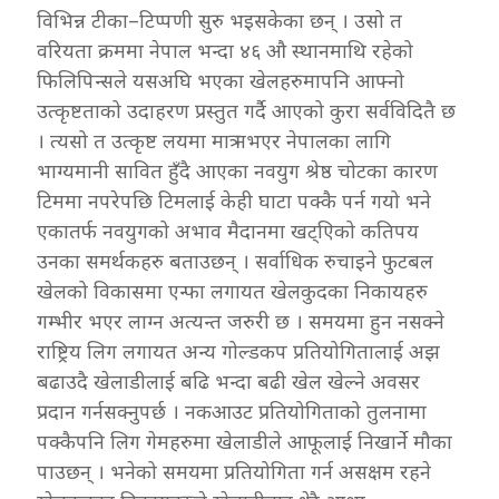
विभिन्न टीका–टिप्पणी सुरु भइसकेका छन् । उसो त
वरियता क्रममा नेपाल भन्दा ४६ औ स्थानमाथि रहेको
फिलिपिन्सले यसअघि भएका खेलहरुमापनि आफ्नो
उत्कृष्टताको उदाहरण प्रस्तुत गर्दै आएको कुरा सर्वविदितै छ
। त्यसो त उत्कृष्ट लयमा मात्र नभएर नेपालका लागि
भाग्यमानी सावित हुँदै आएका नवयुग श्रेष्ठ चोटका कारण
टिममा नपरेपछि टिमलाई केही घाटा पक्कै पर्न गयो भने
एकातर्फ नवयुगको अभाव मैदानमा खट्एिको कतिपय
उनका समर्थकहरु बताउछन् । सर्वाधिक रुचाइने फुटबल
खेलको विकासमा एन्फा लगायत खेलकुदका निकायहरु
गम्भीर भएर लाग्न अत्यन्त जरुरी छ । समयमा हुन नसक्ने
राष्ट्रिय लिग लगायत अन्य गोल्डकप प्रतियोगितालाई अझ
बढाउदै खेलाडीलाई बढि भन्दा बढी खेल खेल्ने अवसर
प्रदान गर्नसक्नुपर्छ । नकआउट प्रतियोगिताको तुलनामा
पक्कैपनि लिग गेमहरुमा खेलाडीले आफूलाई निखार्ने मौका
पाउछन् । भनेको समयमा प्रतियोगिता गर्न असक्षम रहने