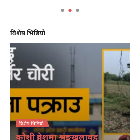
विशेष भिडियो
विशेष भिडियो
कोशी प्रदेशमा श्रृंङखलावद्व