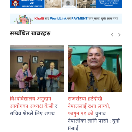
सम्बंधित खबरहरु
य अनुदान
राजसंस्था हटेदेखि
कोशी प्रदेश प्रहरी प्
यक्ष केसी
र
नेपाललाई दशा लाग्यो,
नेपाल प्रहरी राजमार्ग
ले लिए शपथ
फागुन २१ को
चुनाव
तथा ट्राफिक व्यवस्थ
नेपालीका लागि पासो : दुर्गा
कार्यालय इटहरीको नि
प्रसाई