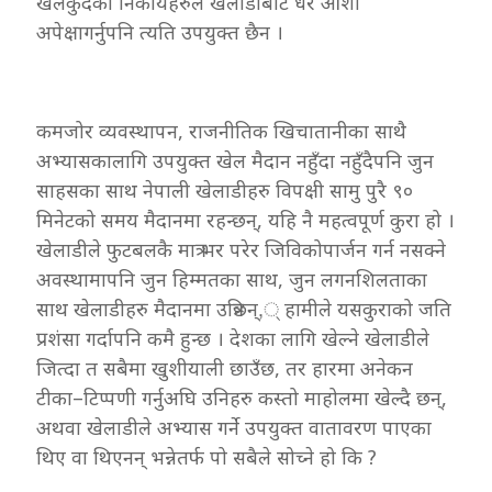
खेलकुदका निकायहरुले खेलाडीबाट धेरै आशा
अपेक्षागर्नुपनि त्यति उपयुक्त छैन ।
कमजोर व्यवस्थापन, राजनीतिक खिचातानीका साथै
अभ्यासकालागि उपयुक्त खेल मैदान नहुँदा नहुँदैपनि जुन
साहसका साथ नेपाली खेलाडीहरु विपक्षी सामु पुरै ९०
मिनेटको समय मैदानमा रहन्छन्, यहि नै महत्वपूर्ण कुरा हो ।
खेलाडीले फुटबलकै मात्र भर परेर जिविकोपार्जन गर्न नसक्ने
अवस्थामापनि जुन हिम्मतका साथ, जुन लगनशिलताका
साथ खेलाडीहरु मैदानमा उत्रिछन्,् हामीले यसकुराको जति
प्रशंसा गर्दापनि कमै हुन्छ । देशका लागि खेल्ने खेलाडीले
जित्दा त सबैमा खुशीयाली छाउँछ, तर हारमा अनेकन
टीका–टिप्पणी गर्नुअघि उनिहरु कस्तो माहोलमा खेल्दै छन्,
अथवा खेलाडीले अभ्यास गर्ने उपयुक्त वातावरण पाएका
थिए वा थिएनन् भन्नेतर्फ पो सबैले सोच्ने हो कि ?