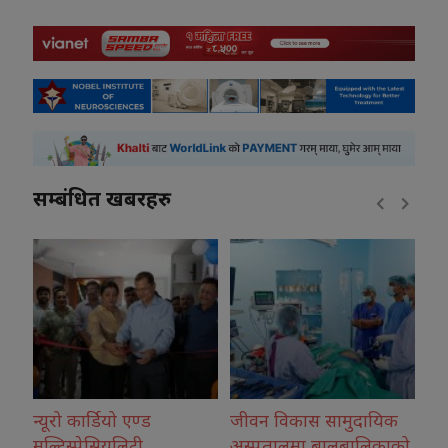
सम्बंधित खबरहरु
जीवन विकास सामुदायिक
कोशीका उत्कृष्ट फोटोग्राफर
अस्पतालमा बालबालिकाको
नगदसहित सम्मानित