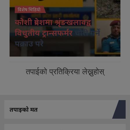
विशेष भिडियो
कोशी प्रदेशमा श्रृंङखलावद्व
विधुतीय ट्रान्सफर्मर
चोरी गर्ने
पक्राउ परे
तपाईको प्रतिक्रिया लेख्नुहोस्
तपाइको मत