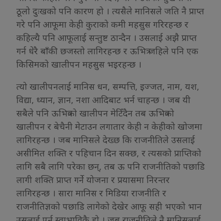
ठूलो दुःखको पनि कारण हो । त्यसैले मानिसले जति नै प्राप्त
गरे पनि आफूमा केही कुराको कमी महसुस गरिरहन्छ र
कहिल्यै पनि आफूलाई सन्तुष्ट ठान्दैन । उसलाई अझै प्राप्त
गर्न धेरै बाँकी छजस्तो लागिरहन्छ र ऊभित्र जहिले पनि एक
किसिमको खालीपन महसुस भइरहन्छ ।
त्यो खालीपनलाई मानिस धन, सम्पत्ति, इज्जत, नाम, यश,
विद्या, ध्यान, ज्ञान, नशा आदिबाट भर्न चाहन्छ । जब यी
सबैले पनि ऊभित्रको खालीपन मेटिँदैन तब ऊभित्रको
खालीपन र बेचैनी मेटाउन लगातार केही न केहीको खोजमा
लागिरहन्छ । जब मानिसले देख्छ कि राजनीतिले उसलाई
असीमित शक्ति र पहिचान दिन सक्छ, र त्यसको प्राप्तिको
लागि सबै लागि परेका छन्, तब ऊ पनि राजनीतिको पछाडि
लागी शक्ति प्राप्त गर्ने योजना र प्रयासमा निरन्तर
लागिरहन्छ । सारा मानिस र मिडिया राजनीति र
राजनीतिज्ञको पछाडि लागेको देखेर आफू सही भएको भान
उसलाई पर्नु स्वाभाविकै हो । जब राजनीतिले नै मानिसलाई