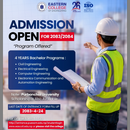
सकिन्छ तर इमानदारिता र चरित्र किनेर ल्याउन सकिँदैन ।
त्यो कुरा व्यक्तिमा निहित हुने गुण हो । नेतृत्वमा बस्ने
मानिसले राम्रो सोच र नीतिका साथ असल तथा इमानदार
भई सबैको हितमा काम गर्ने हो भने देश जस्तोसुकै नराम्रो र
खराब परिस्थितिमा भए पनि सकारात्मक परिवर्तनतर्फ
उन्मुख गराउन सकिन्छ भन्ने कुराको उदाहरण हाम्रो आँखा
अगाडि विश्व परिवेशमा प्रशस्त छन् ।
एकै जना वा केही सीमित मानिसले संसारमा ठूलो परिवर्तन
दिन सक्छन् । नेल्सन मण्डेला, महाथिर मोहम्मद, लि क्वान
यु, देङ जिआउ पिङ, आदिलाई उदाहरणको रूपमा लिन
सकिन्छ । परिवर्तनको निम्ति चाहिने सबैभन्दा महत्वपूर्ण
कुरा अठोट हो, जसले सबै कुरालाइ साकार बनाउँछ । हामी
नेपाली जनतालाई प्रतिबद्धता, नीति, योजना र त्यसलाई
कार्वान्वयन गर्न सक्ने क्षमता भएको असल नेतृत्व चाहिएको
हो, जो आफ्नो व्यक्तिगत स्वार्थ र महत्वकांक्षाभन्दा माथि
उठी देश र जनताको हितको लागि काम गर्छ । त्यस्तो