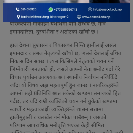
नेतृत्वलाई कुनै पार्टी विशेषले मात्र नभई सबै जनताले आफ्नो
नेताको रूपमा स्वीकार्न समस्या हुँदैन । त्यस्तो नेतृत्वको
परिकल्पना मात्र होइन यथार्थमा पनि सम्भव छ, मात्र
इमानदारिता, दुरदर्शिता र अठोटको खाँचो छ ।
हाल देशमा सुशासन र विकासका निम्ति हामीलाई असल
इमानदार र सबल नेतृत्वको खाँचो छ, जसले देशलाई उचित
निकास दिन सक्छ । त्यस किसिमले नेतृत्वको चयन गर्ने
जिम्मेवारी जनताको हो, जसले आफ्नो नेता छनोट गर्दा धेरै
विचार पुर्याउन आवश्यक छ । स्थानीय निर्वाचन नजिकिँदै
जाँदा यो विषय अझ महत्वपूर्ण हुन जान्छ । नागरिकहरूले
आफ्नो सही प्रतिनिधि छान्न सकेको खण्डमा समाजको हित
गर्दछ, तर यदि राम्रो व्यक्तिको चयन गर्न चुकेको खण्डमा
स्वार्थी र महत्वाकांक्षी व्यक्तिहरूले शासन सत्तामा
हालीमुहाली र चलखेल गर्न मौका पाउँछन् । जसको
परिणाम आपराधिक मनोवृत्ति भएका केही सीमित
व्यक्तिहरूबाहेक अन्य सबैको अहितमा हुनेछ । त्यसैले हामी