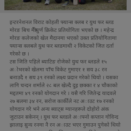
इन्टरनेशनल विराट काेहली फ्यान्स क्लब र युथ फर ब्लड
माेरङ बिच मैत्रीपुर्ण क्रिकेट प्रतियाेगिता भएकाे छ । महेन्द्र
माेरङ कलेजकाे खेल मैदानमा भएकाे उक्त प्रतियाेगितामा
फ्यान्स क्लबले युथ फर ब्लडमाथी २ विकेटकाे जित दर्ता
गरेकाे छ ।
टस जिति पहिले ब्याटिङ राेजेकाे युथ फर ब्लडले १५
अाेभरकाे खेलमा पाँच विकेट गुमाएर १ सय ३८ रन
बनाउदै १ सय ३९ रनकाे लक्ष्य प्रदान गरेकाे थियाे । यसका
लागि चन्दन शर्माले २८ बल खेल्दै दुइ छक्का र ४ चाैकाकाे
मद्दतमा ४९ रनकाे याेगदान गरे । यसै गरि जितेन्द्र यादवले
२७ बलमा ३४ रन, सराेज कार्कीले नट अाउट १७ रनकाे
याेगदान गरे भने अन्य ब्याट्स म्यानहरूले दाेहाेराे अंक
जुटाउन सकेनन् । युथ फर ब्लडले अाफ्नाे कप्तान गाेविन्द
झालाइ सुन्य रनमा नै रन अाउट भएर गुमाउन पुगेकाे थियाे