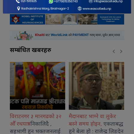
सम्बंधित खबरहरु
गढको ३२
मैदानबाट भाग्ने वा लुकेर
अनुगमन टोली बजारमा,
दै ,
बस्ने समय होइन,
एकताबद्ध
अनावश्यक ग्यास भण्डार
्तजनलाई
हुने बेला हो : राजेन्द्र लिङदेन
गरे कानुनी कारबाही : मो