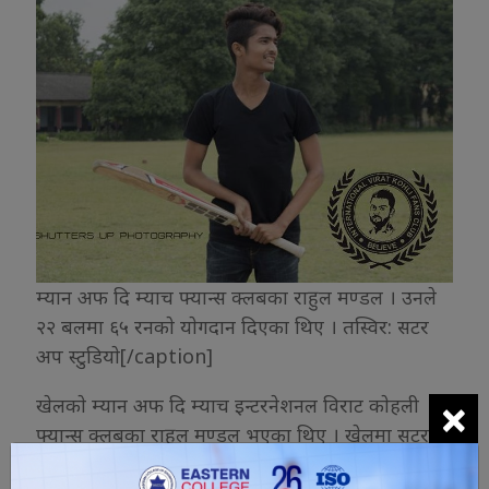
म्यान अफ दि म्याच फ्यान्स क्लबका राहुल मण्डल । उनले
२२ बलमा ६५ रनकाे याेगदान दिएका थिए । तस्विर: सटर
अप स्टुडियाे[/caption]
×
खेलकाे म्यान अफ दि म्याच इन्टरनेशनल विराट काेहली
फ्यान्स क्लबका राहुल मण्डल भएका थिए । खेलमा सटर
अप स्टुडियाेले अफिसियल फाेटाेग्राफी गरेकाे थियाे ।