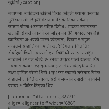
स्टुडियाे[/caption]
जवाफमा ब्याटिङमा उत्रिएकाे विराट काेहली फ्यान्स क्लबका
सुरूवाती खेलाडीहरू मैदानमा धेरै बेर टिक्न सकेनन् ।
कप्तान राैनक अग्रवाल सहित दिपेश , साइरस लगायतका
खेलाडी दाेहाेराे अंककाे रन जाेड्न नपाउँदै अाउट भएपछि
ब्याटिङमा अाएकाे पारस काेइराला, बिक्रम र राहुल
मण्डलले सम्हालिएकाे पाली खेल्दै टिमलाइ जित तिर
डाेर्याएकाे थियाे । पारसले ११, बिक्रमले २१ रन र राहुल
मण्डलले २२ बल खेल्दै ६५ रनकाे उत्कृष्ट पाली खेलेका थिए
। फ्यान्स क्लबले १३ दशमलब ३ अाेभर खेल्दै निर्धारित
लक्ष्य हासिल गरेकाे थियाे । युथ फर ब्लडकाे तर्फबाट विवेक
दाहालले ३, जितेन्द्र यादव, सराेज लम्साल र सराेज कार्कीले
बराबर १ विकेट लिएका थिए ।
[caption id="attachment_32771"
align="aligncenter" width="686"]