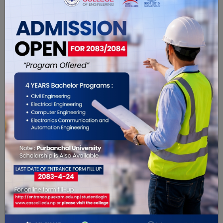
यो खबर पढेर तपाईलाई कस्तो महसुस
भयो ?
0
0
0
0
0
0