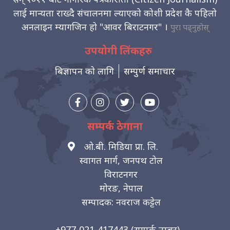
लाई मान्यता राख्दै संचालनमा ल्याएको कोशी प्रदेश कै पहिलो
अनलाइन म्यागजिन हो "आवर बिराटनगर" ।
पुरा पढ्नुहोस्
उपयोगी लिंकहरु
बिज्ञापन को लागि
सम्पुर्ण समाचार
सम्पर्क ठेगाना
ओ.बी. मिडिया प्रा. लि.
स्वागत मार्ग, जनपथ टोल
विराटनगर
मोरङ, नेपाल
सम्पादक: नवराज कट्टेल
+977-021-417443
(सम्पर्क नम्बर)