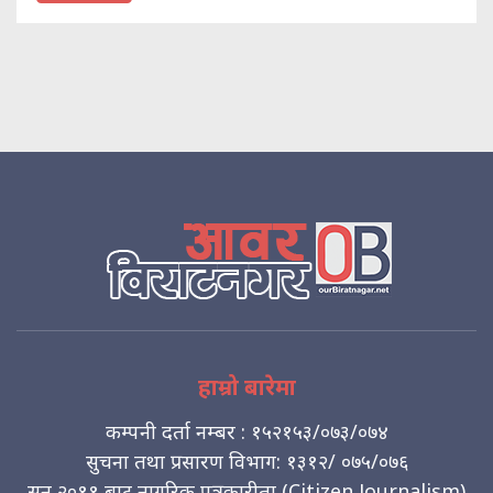
हाम्रो बारेमा
कम्पनी दर्ता नम्बर : १५२१५३/०७३/०७४
सुचना तथा प्रसारण विभाग: १३१२/ ०७५/०७६
सन् २०११ बाट नागरिक पत्रकारीता (Citizen Journalism)