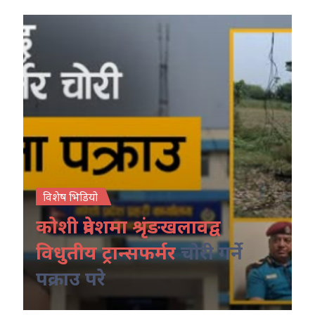
विशेष भिडियो
कोशी प्रदेशमा श्रृंङखलावद्व
विधुतीय ट्रान्सफर्मर
चोरी गर्ने
पक्राउ परे