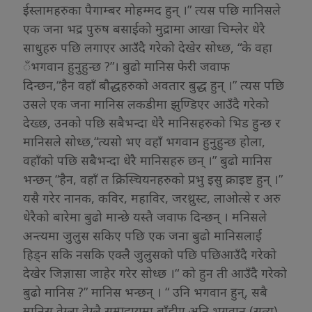
ईस्लामहरुका पैगाम्बर मोहम्मद हुन् ।” त्यस पछि मानिसले
एक जना भद्र पुरुष बसाईको मुद्रामा आखा चिम्लेर धेरै
साधुहरु पछि लगाएर आउँदै गरेको देखेर सोध्छ, “के वहा
ँभगवान हुनुहुन्छ ?”। बुढो मानिस फेरी जवाफ
दिन्छन,“हैन वहाँ बौद्धहरुको अवतार बुद्ध हुन् ।” त्यस पछि
उसले एक जना मानिस लकडीमा झुण्डिएर आउँदै गरेको
देख्छ, उनको पछि सबैभन्दा धेरै मानिसहरुको भिड हुन्छ र
मानिसले सोध्छ,“त्यसो भए वहाँ भगवान हुनुहुन्छ होला,
वहाँको पछि सबैभन्दा धेरै मानिसहरु छन् ।” बुढो मानिस
भन्छन् “हैन, वहाँ त क्रिस्चियनहरुको प्रभु इसु क्राइष्ट हुन् ।”
यसै गरेर नानक, कविर, महाविर, जरथ्रुस्ट, लाओत्से र अरु
धेरैको बारेमा बुढो मान्छे यस्तै जवाफ दिन्छन् । मनिसले
अन्त्यमा जुलुस सकिए पछि एक जना बुढो मानिसलाई
हिड्न सकि नसकि एक्लै जुलुसको पछि पछिआउँदै गरेको
देखेर जिज्ञासा जाहेर गरेर सोध्छ ।“ को हुन ती आउँदै गरेको
बुढो मानिस ?” मानिस भन्छन् । “ उनि भगवान हुन्, सबै
मानिस वेग्ला वेग्लै सम्प्रदायमा बाँडीए अनि भगवान (सत्य)