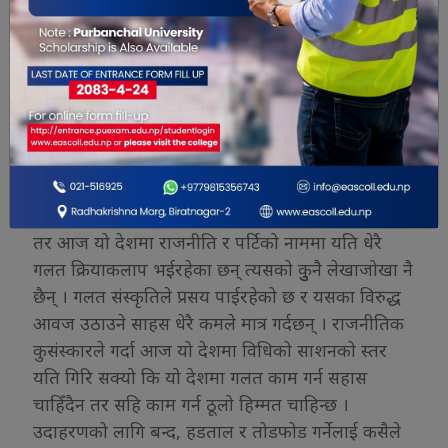
पार्टी र त्यसका नेताले देश र जनताको भलो हुने काम
गर्दछन् भने उनिहरुको हामीले हृदय देखिनै स्वागत र समर्थन
गर्नसक्नु पर्दछ । चाहे तिनीहरु विरोधी पार्टीको नै किन नहुन्
। तर यदि आफ्न पार्टीकौ नेताहरुले गलत काम गर्दछन् भने
उनीहरुले गरेको गलत कार्यको पनि खुलेर विरोध गर्न
सक्नुपर्छ । हामीले उनीहरुको गलत कामलाई सधै ढाकछोप
गरेर पिछलग्गु भई हिड्नु पर्छ भन्ने छैन । हा,े राम्रोको साथ
दिन सक्नुपर्छ भने गलतलाई त्याग्न पनि सक्नुपर्छ ।
तर आज यो देशमा राजनीति र पर्टिको नाममा यति धेरै
गलत क्रियाकलाप भईरहेका छन् त्यसको कुुुनै लेखाजोखा नै
छैन् । गलत संस्कृतिले प्रसय पाईरहेको छ र यसका विरुद्ध
आवज उठाउने साहस धेरै कमले मात्र गर्दछन् । राजनीतिक
कुसंस्कारले गर्दा आज यो देशमा विधिको साशनको स्तर
यति गिरि सक्यो कि यो देशमा गलत काम गर्न सहास
चाहिँदैन तर सहि काम गर्न ठूलो हिम्मत चाहिन्छ ।
उदाहरणको लागि बन्द, हडताल र तोडफोड गर्नेलाई कसैले