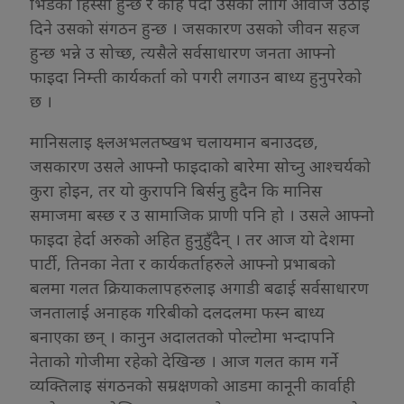
भिडको हिस्सा हुन्छ र केहि पर्दा उसको लागि आवाज उठाई
दिने उसको संगठन हुन्छ । जसकारण उसको जीवन सहज
हुन्छ भन्ने उ सोच्छ, त्यसैले सर्वसाधारण जनता आफ्नो
फाइदा निम्ती कार्यकर्ता को पगरी लगाउन बाध्य हुनुपरेको
छ ।
मानिसलाइ क्ष्लअभलतष्खभ चलायमान बनाउदछ,
जसकारण उसले आफ्नोे फाइदाको बारेमा सोच्नु आश्चर्यको
कुरा होइन, तर यो कुरापनि बिर्सनु हुदैन कि मानिस
समाजमा बस्छ र उ सामाजिक प्राणी पनि हो । उसले आफ्नो
फाइदा हेर्दा अरुको अहित हुनुहुँदैन् । तर आज यो देशमा
पार्टी, तिनका नेता र कार्यकर्ताहरुले आफ्नो प्रभाबको
बलमा गलत क्रियाकलापहरुलाइ अगाडी बढाई सर्वसाधारण
जनतालाई अनाहक गरिबीको दलदलमा फस्न बाध्य
बनाएका छन् । कानुन अदालतको पोल्टोमा भन्दापनि
नेताको गोजीमा रहेको देखिन्छ । आज गलत काम गर्ने
व्यक्तिलाइ संगठनको सम्रक्षणको आडमा कानूनी कार्वाही