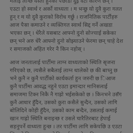
मलाई लाग्छ यस्तो हुनको पछाडी दुई वटा कारण छन् ।
एउटा हो स्वार्थ र अर्को वाध्यता । म भन्छु यो दुवै कुरा गलत
हुन् र म यो दुवै कुराको विरोध गर्छु । राजनितिक पार्टीहरु
आज पैसा कमाउने र व्यक्तिगत स्वार्थ सिद्द गर्ने अखडा
भएका छन् । धेरैले यसबाट आफ्नो दुनो सोज्याई सकेका
छन् भने अरु धेरै आफ्नो दुनो सोझ्याउने फेरमा छन् चाहे देश
र समाजको अहित गरेर नै किन नहोस् ।
आज जनतालाई पार्टीमा लाग्न वाध्यताको स्थिति सृजना
गरिएको छ, त्यसैले सबैलाई लाग्न थालेको छ की बाच्नु छ
भने कुनै न कुनै पार्टीको कार्यकर्ता हुन जरुरी छ िआज
कुनै पार्टीमा आवद्ध नहुने एउटा इमान्दार मानिसलाई
समाजमा टिक्न निकै नै गाह्रो भईसकेको छ । किनभने उसँग
कुनै आधार हुँदैन, उसको कुरा कसैले सुन्दैन, उसको लागि
बोलिदिने कोही हुँदैन, उसको काम बन्दैन, उसलाई कमाई
खान गाह्रो स्थिति बनाइन्छ र उसले चारैतिरबाट हेपाई
सहनुपर्ने वाध्यता हुन्छ । तर पार्टीमा लागि सकेपछि उ एउटा