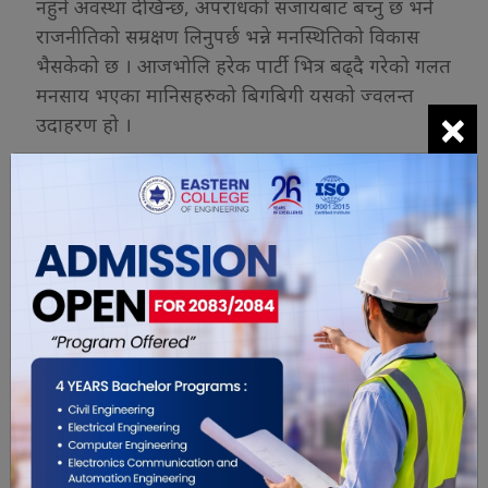
नहुने अवस्था देखिन्छ, अपराधको सजायबाट बच्नु छ भने
राजनीतिको सम्रक्षण लिनुपर्छ भन्ने मनस्थितिको विकास
भैसकेको छ । आजभोलि हरेक पार्टी भित्र बढ्दै गरेको गलत
मनसाय भएका मानिसहरुको बिगबिगी यसको ज्वलन्त
×
उदाहरण हो ।
कुनै पनि देश भाषण, नारा र जुलुशले मात्र ठुलो हुँदैन बरु
त्यो देशका जनताले जब राम्रो काम गर्छन अनि मात्र त्यो
देश प्रगति तर्फ लम्कन्छ । मलाई लाग्छ कुनै पनि देशलाई
समृद्धि तर्फ उन्मुख गराउन त्यो देशका र जनताको ठूलो हात
हुन्छ, यसो गर्नको निम्ती देशलाई कार्यकर्ताको भन्दा
जनताको खाँचो हुन्छ । किनकी जनताले देशको हितको
बारेमा सोच्छन् भने कार्यकर्ताले नेता र पार्टीको हितको
बारेमा सोच्दछन् । जनताको लागि देश सर्वोस्व हुन्छ भने
कार्यकर्ताको लागि पार्टी र त्यसका नेता । तर विर्सन नहुने
कुरा के हो भने, संगठन भन्दा देश जहिले पनि माथि हुन्छ ।
हामी सधैं पार्टीको पिछलग्गु हुनुपर्छ भन्ने छैन, यदि कुनै पनि