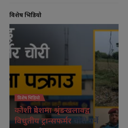
विशेष भिडियो
विशेष भिडियो
कोशी प्रदेशमा श्रृंङखलावद्व
विधुतीय ट्रान्सफर्मर
चोरी गर्ने