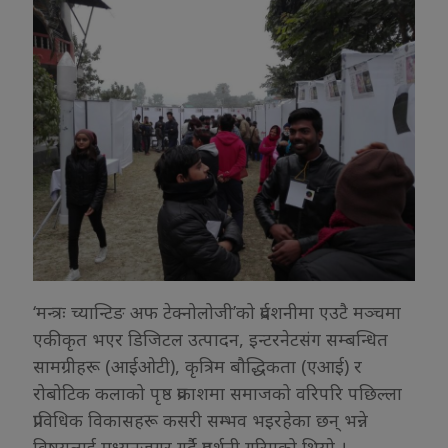
‘मन्त्रः च्यान्टिङ अफ टेक्नोलोजी’को प्रर्दशनीमा एउटै मञ्चमा
एकीकृत भएर डिजिटल उत्पादन, इन्टरनेटसंग सम्बन्धित
सामग्रीहरू (आईओटी), कृत्रिम बौद्धिकता (एआई) र
रोबोटिक कलाको पृष्ठ प्रकाशमा समाजको वरिपरि पछिल्ला
प्राविधिक विकासहरू कसरी सम्भव भइरहेका छन् भन्ने
विषयलाई मध्यनजगर गर्दै प्रदर्शनी गरिएको थियो ।