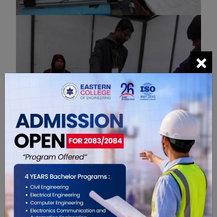
×
यसैविच कार्यक्रमको आकर्षणका रूपमा विराटनगरको
हाटखोलास्थित आरोहण गुरुकुलको सुशीला कोइराला
नाटकघरमा विकाश जोशीद्वारा निर्देशित प्रविधि नाटक ‘मिरा
मिराज’ मञ्चन गरिएको छ । शुक्रबार र शनिबार दुई दिन