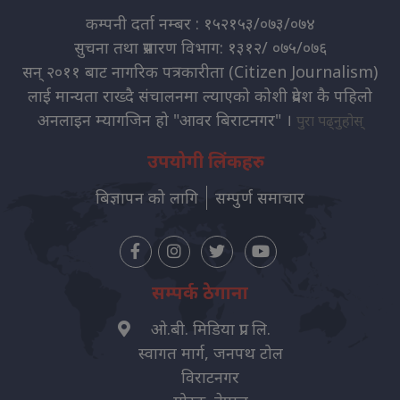
कम्पनी दर्ता नम्बर : १५२१५३/०७३/०७४
सुचना तथा प्रसारण विभाग: १३१२/ ०७५/०७६
सन् २०११ बाट नागरिक पत्रकारीता (Citizen Journalism)
लाई मान्यता राख्दै संचालनमा ल्याएको कोशी प्रदेश कै पहिलो
अनलाइन म्यागजिन हो "आवर बिराटनगर" ।
पुरा पढ्नुहोस्
उपयोगी लिंकहरु
बिज्ञापन को लागि
सम्पुर्ण समाचार
सम्पर्क ठेगाना
ओ.बी. मिडिया प्रा. लि.
स्वागत मार्ग, जनपथ टोल
विराटनगर