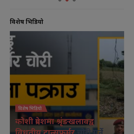
विशेष भिडियो
विशेष भिडियो
कोशी प्रदेशमा श्रृंङखलावद्व
विधुतीय ट्रान्सफर्मर
चोरी गर्ने