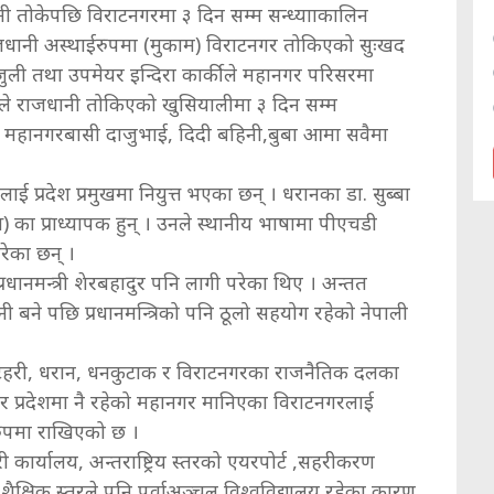
ी तोकेपछि विराटनगरमा ३ दिन सम्म सन्ध्यााकालिन
राजधानी अस्थाईरुपमा (मुकाम) विराटनगर तोकिएको सुःखद
ी तथा उपमेयर इन्दिरा कार्कीले महानगर परिसरमा
लीले राजधानी तोकिएको खुसियालीमा ३ दिन सम्म
टनगर महानगरबासी दाजुभाई, दिदी बहिनी,बुबा आमा सवैमा
वालाई प्रदेश प्रमुखमा नियुत्त भएका छन् । धरानका डा. सुब्बा
) का प्राध्यापक हुन् । उनले स्थानीय भाषामा पीएचडी
रेका छन् ।
धानमन्त्री शेरबहादुर पनि लागी परेका थिए । अन्तत
ानी बने पछि प्रधानमन्त्रिको पनि ठूलो सहयोग रहेको नेपाली
ईटहरी, धरान, धनकुटाक र विराटनगरका राजनैतिक दलका
र प्रदेशमा नै रहेको महानगर मानिएका विराटनगरलाई
रुपमा राखिएको छ ।
 कार्यालय, अन्तराष्ट्रिय स्तरको एयरपोर्ट ,सहरीकरण
शैक्षिक स्तरले पनि पूर्वाअञ्चल विश्वविद्यालय रहेका कारण