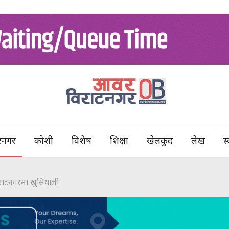
टनगर
कोशी
विशेष
शिक्षा
खेलकुद
लेख
स्
विराटनगरमा खुसियाली