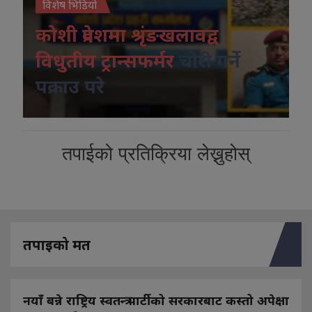
विशेष भिडियो
कोशी प्रदेशमा श्रृंङखलावद्व
विधुतीय ट्रान्सफर्मर
चोरी गर्ने
पक्राउ परे
तपाईको प्रतिक्रिया लेख्नुहोस्
तपाइको मत
नयाँ बन्ने राष्ट्रिय स्वतन्त्र पार्टीको सरकारबाट कस्तो अपेक्षा