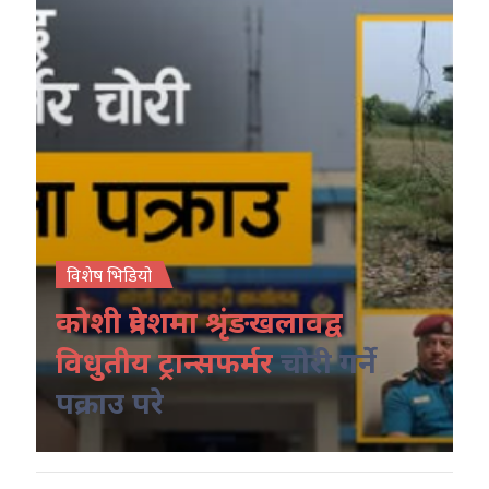
विशेष भिडियो
कोशी प्रदेशमा श्रृंङखलावद्व
विधुतीय ट्रान्सफर्मर
चोरी गर्ने
पक्राउ परे