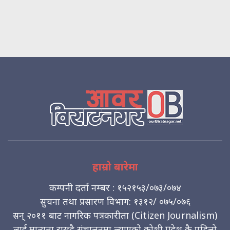
हाम्रो बारेमा
कम्पनी दर्ता नम्बर : १५२१५३/०७३/०७४
सुचना तथा प्रसारण विभाग: १३१२/ ०७५/०७६
सन् २०११ बाट नागरिक पत्रकारीता (Citizen Journalism)
लाई मान्यता राख्दै संचालनमा ल्याएको कोशी प्रदेश कै पहिलो