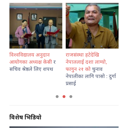
विश्वविद्यालय अनुदान
राजसंस्था हटेदेखि
कोश
ारा
आयोगका अध्यक्ष केसी
र
नेपाललाई दशा लाग्यो,
नेप
उ
सचिव श्रेष्ठले लिए शपथ
फागुन २१ को
चुनाव
तथ
नेपालीका लागि पासो : दुर्गा
का
प्रसाई
विशेष भिडियो