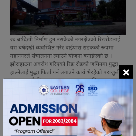
२० बर्षदेखी निर्माण हुन नसकेको नगरक्षेत्रको रिङरोडलाई
यस बर्षदेखी व्यवस्थित गरेर वाईपास सडकको रूपमा
महानगरले संचालनमा ल्याउने योजना बनाईएको छ ।
झोराहाटमा अवरोध गरिएको रिङ रोडको जमिनमा मुद्धा
×
हाल्नेलाई मुद्धा फिर्ता गर्न लगाउने कार्य भैरहेको पराजुलीले
बताए । यस्तै विराटनगर—८ गुरूकुलमा सुविधा सम्पन्न
सुशीला नाट्य घरलाई निर्माण गर्ने , विराटनगर—४ को
तारणीप्रसाद कोइराला संचारग्रामको निर्माण कार्यलाई
तिव्रता दिने , विराटनगर—१७ मा फुटवल मैदान तयार गर्ने
कार्य पनि चालु आर्थिक बर्ष भित्रमै पुरा गर्ने लक्ष्य लिएको छ
। विराटनगरको मुटुमा रहेको प्राकृतिक घोघा पैनीलाई
वाईपास सडकको रूपमा स्तरउन्नती गर्ने , विराटनगर—१९