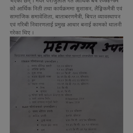
भएका छन् । मेयर पराजुलीले गत आर्थिक बर्ष २०७४÷७५
को आर्थिक निती तथा कार्यक्रममा सुशासन, लैङ्गिकमैत्री एवं
सामाजिक समावेशिता, बाताबरणमैत्री, बिपत व्यावस्थापन
एवं गरिबी निवारणलाई प्रमुख आधार बनाई कामको थालनी
गरेका थिए ।