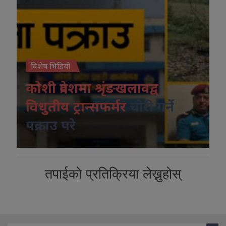
विशेष भिडियो
कोशी प्रदेशमा श्रृंङखलावद्व
विधुतीय ट्रान्सफर्मर
चोरी गर्ने
पक्राउ परे
तपाईको प्रतिक्रिया लेख्नुहोस्