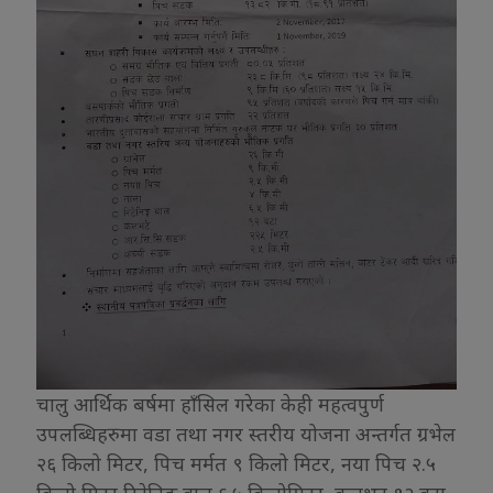
चालु आर्थिक बर्षमा हाँसिल गरेका केही महत्वपुर्ण
उपलब्धिहरुमा वडा तथा नगर स्तरीय योजना अन्तर्गत ग्रभेल
२६ किलो मिटर, पिच मर्मत ९ किलो मिटर, नया पिच २.५
किलो मिटर,रिटेनिङ वाल ६.५ किलोमिटर, कलभट १२ वटा,