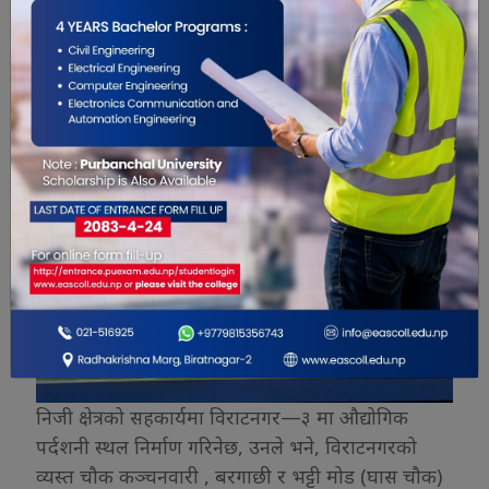
मा २५ सय अटाउन सक्ने क्षमताको अन्तर्रा्ष्ट्रिय सम्मेलन
केन्द्रको निर्माण गरिने छ । यसकालागि स्थानीयले ५ विगाहा
जग्गा निशूल्क उपलब्ध गराईसकेको पराजुलीले बताए ।
सडक किनारमा बसिरहेका सुकुम्बासी परिवारलाई
विराटनगर—१९ मा स्थानान्तरण गर्न आवश्यक जग्गा खरिद
गरिसकिएको उनले जानकारी दिए ।
निजी क्षेत्रको सहकार्यमा विराटनगर—३ मा औद्योगिक
पर्दशनी स्थल निर्माण गरिनेछ, उनले भने, विराटनगरको
व्यस्त चौक कञ्चनवारी , बरगाछी र भट्टी मोड (घास चौक)