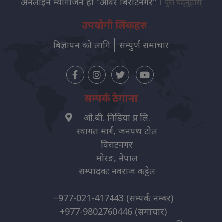
अनलाइन म्यागजिन हो "आवर बिराटनगर" ।
पुरा पढ्नुहोस्
उपयोगी लिंकहरु
बिज्ञापन को लागि
सम्पुर्ण समाचार
सम्पर्क ठेगाना
ओ.बी. मिडिया प्रा. लि.
स्वागत मार्ग, जनपथ टोल
विराटनगर
मोरङ, नेपाल
सम्पादक: नवराज कट्टेल
+977-021-417443
(सम्पर्क नम्बर)
+977-9802760446
(समाचार)