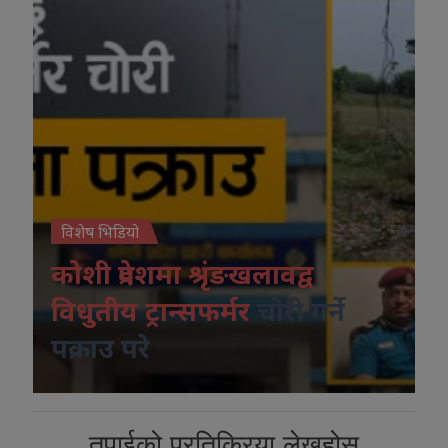
विशेष भिडियो
कोशी प्रदेशमा श्रृंङखलावद्व
विधुतीय ट्रान्सफर्मर
चोरी गर्ने
पक्राउ परे
तपाईको प्रतिक्रिया लेख्नुहोस्