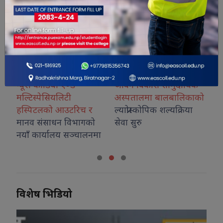
न्यूरो कार्डियो एण्ड
जीवन विकास सामुदायिक
कोश
मल्टिस्पेसियलिटी
अस्पतालमा बालबालिकाको
नग
हस्पिटलको आउटरिच र
ल्याप्रोस्कोपिक शल्यक्रिया
मानव संसाधन विभागको
सेवा सुरु
नयाँ कार्यालय सञ्चालनमा
विशेष भिडियो