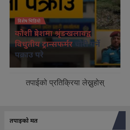
विशेष भिडियो
कोशी प्रदेशमा श्रृंङखलावद्व
विधुतीय ट्रान्सफर्मर
चोरी गर्ने
पक्राउ परे
तपाईको प्रतिक्रिया लेख्नुहोस्
तपाइको मत