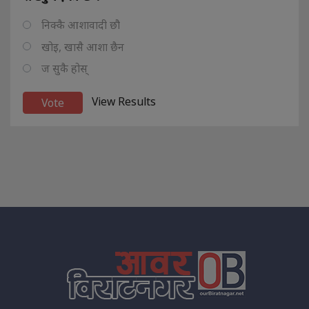
निक्कै आशावादी छौ
खोइ, खासै आशा छैन
ज सुकै होस्
View Results