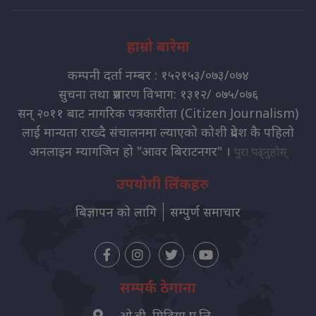
हाम्रो बारेमा
कम्पनी दर्ता नम्बर : १५२१५३/०७३/०७४
सुचना तथा प्रसारण विभाग: १३१२/ ०७५/०७६
सन् २०११ बाट नागरिक पत्रकारीता (Citizen Journalism)
लाई मान्यता राख्दै संचालनमा ल्याएको कोशी प्रदेश कै पहिलो
अनलाइन म्यागजिन हो "आवर बिराटनगर" ।
पुरा पढ्नुहोस्
उपयोगी लिंकहरु
बिज्ञापन को लागि
सम्पुर्ण समाचार
सम्पर्क ठेगाना
ओ.बी. मिडिया प्रा. लि.