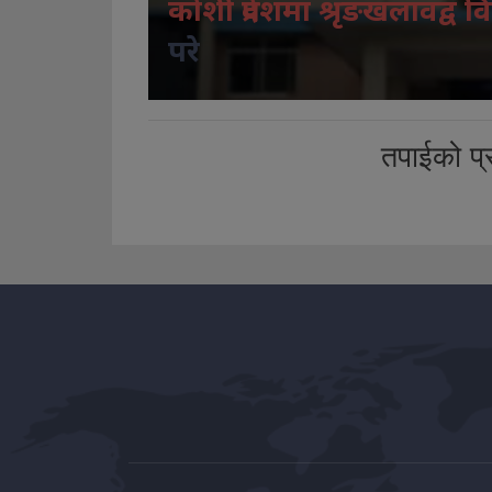
कोशी प्रदेशमा श्रृंङखलावद्व वि
परे
तपाईको प्र