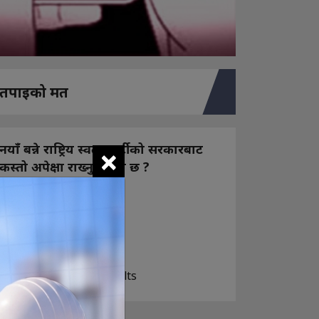
तपाइको मत
×
नयाँ बन्ने राष्ट्रिय स्वतन्त्र पार्टीको सरकारबाट
कस्तो अपेक्षा राख्नुभएको छ ?
निक्कै आशावादी छौ
खोइ, खासै आशा छैन
ज सुकै होस्
View Results