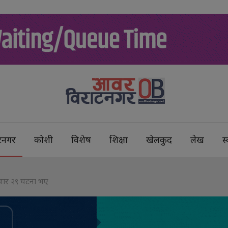
टनगर
कोशी
विशेष
शिक्षा
खेलकुद
लेख
स्
 हजार २९ घटना भए