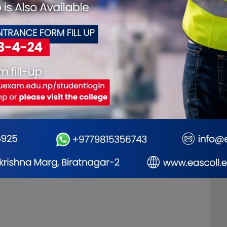
लालाई शेरबहादुर
देउवाले
सरकारको शासकीय अराजकता
विराटनग
े
बढ्दै गएको
छ : सभापति थापा
प्रारम्भि
डिपीआर
खुल्यो