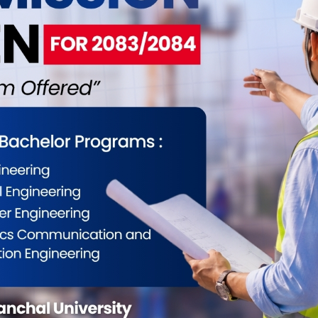
ईलाई कस्तो महसुस भयो ?
0
0
0
0