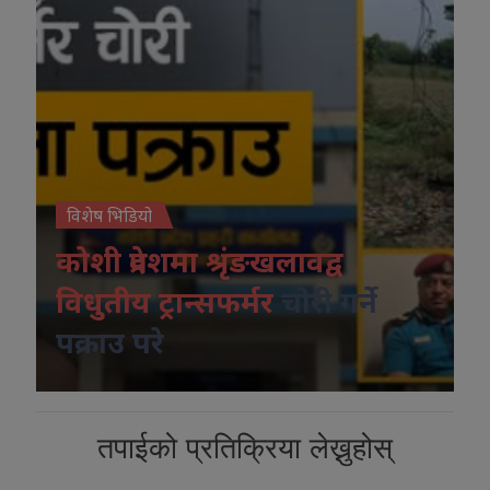
विशेष भिडियो
कोशी प्रदेशमा श्रृंङखलावद्व
विधुतीय ट्रान्सफर्मर
चोरी गर्ने
पक्राउ परे
तपाईको प्रतिक्रिया लेख्नुहोस्