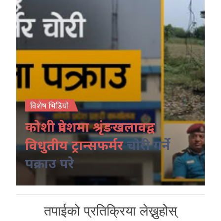
विशेष भिडियो
कोशी प्रदेशमा श्रृंङखलावद्व
विधुतीय ट्रान्सफर्मर
चोरी गर्ने
पक्राउ परे
तपाईको प्रतिक्रिया लेख्नुहोस्