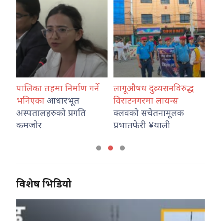
पालिका तहमा निर्माण गर्ने
लागूऔषध दुव्र्यसनविरुद्ध
बा
भनिएका
आधारभूत
विराटनगरमा लायन्स
राज
े
अस्पतालहरुको प्रगति
क्लवको सचेतनामूलक
रा
कमजोर
प्रभातफेरी ‍¥याली
सर
विशेष भिडियो