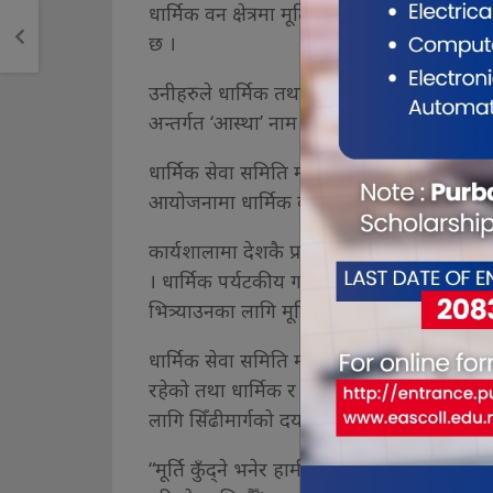
धार्मिक वन क्षेत्रमा मूर्ति कुँद्नका लागि १२ म
छ ।
उनीहरुले धार्मिक तथा प्राकृतिक स्वरुप झल्किने मूर
अन्तर्गत ‘आस्था’ नाम दिएर मूर्तिहरु कुँद्न शुरु 
धार्मिक सेवा समिति मौलाकालिका मन्दिर, नेपाल 
आयोजनामा धार्मिक वनमा रहेका ढुङ्गामा मूर्ति क
कार्यशालामा देशकै प्रमुख मूर्तिकारमध्येका ल
। धार्मिक पर्यटकीय गन्तव्यका रूपमा अगाडि ब
भित्र्याउनका लागि मूर्तिकला महत्वपूर्ण हुने जन
धार्मिक सेवा समिति मौलाकालिका मन्दिरका अध्य
रहेको तथा धार्मिक र पर्यटकीय दृष्टिकोणले अत्
लागि सिँढीमार्गको दयाँबायाँ ढुङ्गामा मूर्ति कुँद
“मूर्ति कुँद्ने भनेर हामीले दुई तीन वर्ष अगाडिदे