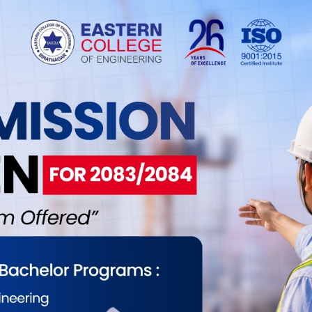
ीर्थस्थल देवघाटधाम, उत्तरमा कालीगण्डकी नदी तथा दक्षिणमा
मा स्थापना गरिएको मौलाकालिका मन्दिर धार्मिक पर्यटकीय
े मौलाकालिका मन्दिरमा दुई किलोमिटर बाटो भने पैदलै
लोमिटर उकालो चढ्नका लागि सिँढी निर्माण गरिएका छन् ।
देख्न सकिन्छ ।
 उक्लिएपछि मौलाकालिका माताको दर्शन गर्न सकिन्छ ।
लाई जीवन्त बनाउनका लागि अहिले मूर्तिकारहरू लागिपरेका
लिएको करिब पाँच मिनेटको पैदल यात्रापछि शुरु हुन्छन्
्दिर कट्नेबित्तिकै करिब एक किलोमिटरसम्म पैदलमार्गको