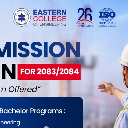
भन्नुभयो, “हरेक नागरिकले आत्मगौरवका साथ र सम्मानपूर्वक
ावभूमि हो ।”
गीत ‘मेरो पनि होइन र यो देश ?’ युट्युब ट्रेन्डिङको
युब च्यानलबाट शुक्रबार साँझ सार्वजनिक गरिएको उक्त
ढी भ्यूज बटुलिसकेको छ ।
तसहितका कलाकार ‘अनागरिक समूह’ बनाएर प्रतिस्पर्धामा भाग
गरिक समूह’बारे निर्णायकको प्रश्नमा सपुतले दिएको जवाफ
मञ्चस्थ हुनुभएका सपुत भन्नुहुन्छ, “हामी देशैभरिबाट छौँ,
ो केही न केही प्रतिभा छ, केही न केही सपना छ,
ुखी र सरल जीवन जिउने चाहना छ, तर त्यो चाहना पूरा
ेपाली हुनुमा गौरव पनि भएको र गुनासो पनि भएको
नै दिनुभएको छ । मूल स्वर सपुतकै रहेको उक्त गीतको
लु, सुनिल विकलगायतले सघाएका छन् । “तत्काललाई