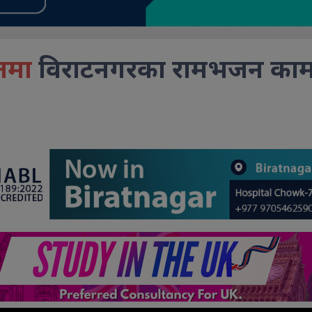
ितमा
विराटनगरका रामभजन का