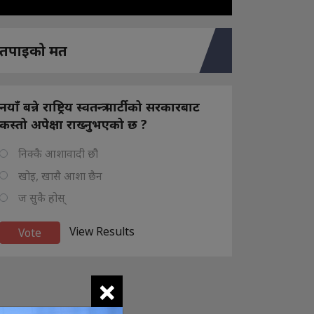
तपाइको मत
नयाँ बन्ने राष्ट्रिय स्वतन्त्र पार्टीको सरकारबाट
कस्तो अपेक्षा राख्नुभएको छ ?
निक्कै आशावादी छौ
खोइ, खासै आशा छैन
ज सुकै होस्
View Results
×