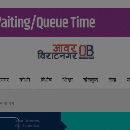
टनगर
कोशी
विशेष
शिक्षा
खेलकुद
लेख
स्
भजन कामत