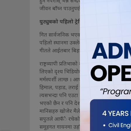
हुन नपरोस् भन्ने सन्देश गीतले दिन्छ”, सपुतले 
जीवन बाँच्न पाउनुपर्छ भन्ने नै गीतको केन्द्रीय भ
युट्युबको पहिलो ट्रेन्डिङ्गमा
गित सार्वजनिक भएको गायक/सर्जक प्रकाश सपुतको 
पहिलो स्थानमा उक्लेको छ । सपुतको आफ्नै युट्
गीतले आईतबार बिहानसम्म नौ लाख १८ हजार ब
राष्ट्रव्यापी प्रतिभाको खोजी कार्यक्रममा सपु
लिएको दृश्य भिडियोको शुरुमा देखापर्छ । ‘अना
मर्मस्पर्शी लाग्छ । आफ्नो समूहको प्रस्तुति दिन 
हिमाल, पहाड, तराई सबैतिरबाट, हामी सबै जनाक
त्यसभन्दा पनि एउटा स्वाभिमानी नेपाली भएर स
भएको छैन र पनि देशको बिछट्टै माया लाग्छ, न
मानिसहरु खोजेर मैले बनाएको हो यो समूह ।”
सपुतले आफँै रचेको गीतमा सङ्गीत पनि उहाँले 
समूहगत गायनमा उहाँलाई कलाकार देवेन्द्र बब्