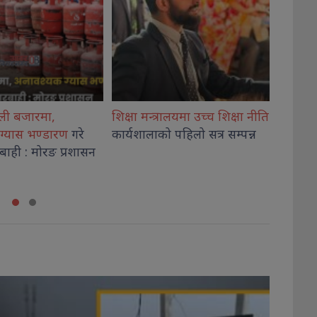
रालयमा उच्च शिक्षा नीति
औषधि लिमिटेडदेखि नेपाल
विराटनग
 पहिलो सत्र सम्पन्न
एयरलाइन्ससम्म सकारात्मक
एक जना
नतिजा
देखिन थालेको प्रधानमन्त्री
शाहको दाबी