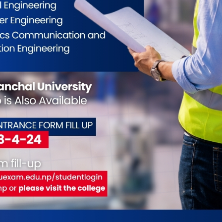
ँदै जाला”, सपुतले भन्नुभयो, “गीत हाम्रै सामाजिक मनोदशाको
 जन्मेछु भनेर आफैँलाई धिक्कार्ने, बरु ठूलो÷विकसित देशमा
्रित कुरा सुन्नुपर्दा दुःख लाग्ने गरेको सुनाउनुभयो ।
 रहेकाले त्यसको अन्त्य हुनुपर्ने उहाँ बताउनुहुन्छ ।
देशका सांस्कृतिक पहिचान झल्काउने सङ्गीत र नृत्यको
ेखोला गाउँपालिका–३ धम्जामा जन्मनुभएका सपुतका
का चुरा’ लगायतका गीतलाईसमेत युट्युबमा सर्वाधिक
ईलाई कस्तो महसुस भयो ?