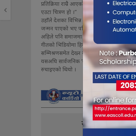
प्रतिक्रिया राम्रै आएको छ, गीतमाथि विवेचना हु
एउटा चित्रण हो ।”
उहाँले देशका विभिन्न ठाउँमा पुग्दा कस्तो देशमा
जन्मन पाएको भए पनि हुनेजस्ता गुनासो र कुण्ठामिश
अहिले पनि समाजमा दुःख, असमानता र विभेद कायमै
गीतको भिडियोमा हिमाल, पहाड, तराई र सातै प्र
सम्मिश्रणसमेत देख्न सकिन्छ । बागलुङको काठ
यसअघि सार्वजनिक ‘बोलमाया’, ‘गलबन्दी’, ‘फुटे
रुचाइएको थियो ।
यो खबर पढेर तपा