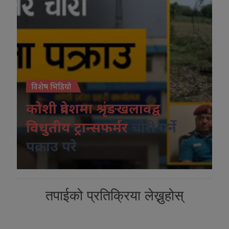
विशेष भिडियो
कोशी प्रदेशमा श्रृंङखलावद्व
विधुतीय ट्रान्सफर्मर
चोरी गर्ने
पक्राउ परे
तपाईको प्रतिक्रिया लेख्नुहोस्