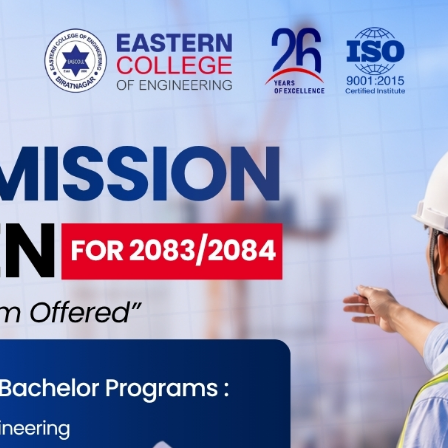
सँगै पर्यटन क्षेत्रमा व्यवसायीले निकै आक्रामक तरिकाले लगानी
 नीति अभावले सबै लगानी जोखिममा पर्ने चिन्ता व्यवसायीमा
ोगको मान्यता नदिँदा र पर्यटनमैत्री नीति नल्याउँदा यस
 भट्टराईले भन्नुभयो । सरकारले पर्यटन पूर्वाधारमा ध्यान
 तीनै तहका सरकार जिम्मेवार बन्न नसकेको साथै पर्यटन
्यक्रम ल्याउन नसकेको उहाँले गुनासो गर्नुभयो ।
रकारले यस क्षेत्रलाई प्राथमिकतामा नराख्दा धैरै व्यवसायी
भनाइ छ । भट्टराईले पर्यटन व्यवसायीका समस्याका बारेमा
ता गरेको र बजेटमार्फत आएको पुनःकर्जा कोषको पूर्ण
ारणा सकारात्मक हुन नसकेको बताउनुभयो ।
ो बसाइ लम्बाउन र थप मनोरञ्जन प्रदान गर्न थप साहसिक
र नेपाल प्रालिका निर्देशक दिनेश महर्जनले पनि लगानी
उनुभयो । एकै थलोमा बञ्जी, जिपलाइन, सुपरम्यान
मा ल्याएको जनाउँदै महजर्नले भन्नुभयो, “हामीले
एका छौँ तर पर्यटक आउने वातावरण छैन, एकपछि अर्को