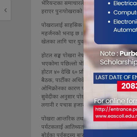
भेरियन्टका समाचारले चिन्तित बनाएको छ”, उहाँल
हराएर पुनःपोखराको पर्यटनले गति लिने विश्वास व
पोखरालाई साहसिक गतिविधिको शहरको रुपमा प
महर्जनको भनाइ छ । प्रालिले पोखरामा २०१२ द
खेलका लागि चार युवाले २५ करोड लगानी भइस
होटल सङ्घ पोखरा नेपालका अध्यक्ष लक्ष्मण सुव
भएकोमा पछिल्लो भेरियन्टले शून्यतातर्फ झार्दै ल
होटल ४० देखि ६० प्रतिशतको अकुपेन्सी थियो, लोक
बैठक, पार्टीका अधिवेशनलगायत होटल बुकिङ राम
ओमिक्रोनका कारण पर्यटन प्रवद्र्धनात्मक कार्य
सुवेदीका अनुसार पोखरामा करिब ७०० पर्यटकीय
लगानी र पचास हजारले रोजगार प्राप्त गरेको व्
पोखरा आन्तरिक तथा बाह्य पर्यटकको रोजा
पर्यटकलाई आतिथ्यता प्रदान गर्ने भन्ने स्पष्ट मापदण्
बोर्डका पूर्वसदस्य बासु त्रिपाठीले बताउनुहुन्