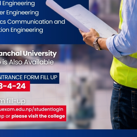
े आशावादी हुनुको विकल्प नरहेको भन्दै कोरोना छिट्टै
्यक्त गर्नुभयो ।
नि चिनाउन आफूहरूले साहासिक खेल भित्र्याएको
ेखि साहसिक खेल भित्र्याएको हो । उहाँका अनुसार साहसिक
केको छ ।
ेदीले चाडवाडपछि पोखराको पर्यटनमा निकै राम्रो चलायमान
गेको बताउनुभयो । “निकै राम्रो थियो दसैँ तिहारपछि प्रायः
सेवाका परीक्षा, विभिन्न सङ्घसंस्थाको सेमीनार गोष्ठी,
्रो थियो, अहिले १० प्रतिशतभन्दा तल झरेको छ ।” उहाँले
क्रम ‘जाउँ है पोखरा’ पनि प्रभावित भएको बताउनुभयो ।
स्तरका होटल छन् । पोखराको पर्यटनमा करिब चार खर्ब
यवसायीले बताउँदै आएका छन् ।
इको शहर भएकाले कोभिड र कोभिडपछिको समयमा कसरी
ड तयार गरेर पर्यटन क्षेत्र सधैँ खुला गर्नुपर्ने नेपाल पर्यटन
छ । “हामी सधैँ एउटै कुरा र एउटै सोचमा अल्झेउ अब कोभिड