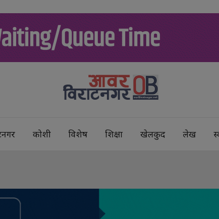
टनगर
कोशी
विशेष
शिक्षा
खेलकुद
लेख
स्