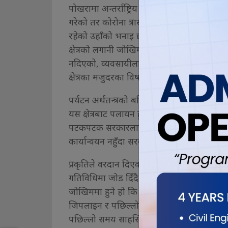
पोखरामा अन्तर्राष्ट्रिय विमानस्थल निर्माण कार्य
गरेको तर कोरोना त्रास र सरकारको पर्यटनमैत्री
रहेको उहाँको भनाइ छ । “सरकारले पर्यटनलाई उद्य
क्षेत्रको लगानी जोखिममा हुने डर व्यवसायीमा छ”,
नदिएको, व्यवसायीलाई प्रदान गर्न सकिने छुटमा
क्षेत्रका मजुदरका विषयमा पनि सरकारले कुनै कार
पर्यटन अर्थतन्त्रको बलियो आधार हुँदाहुँदै पनि स
यस क्षेत्रबाट पलायन हुने स्थिति आएको उहाँको 
पटकपटक सरकारलाई ध्यानाकर्षण गराउँदा बेवास्
कार्यान्वयन नहुँदा सरकारप्रति व्यवसायीको ध
प्रकृतिले वरदान दिएको शहर पोखरामा पर्यटकक
गतिविधिमा जोड दिँदै आएको हाइग्राउण्ड एडभेन्च
जोखिममा हुने हो कि भन्ने चिन्ता थपिएको बता
जिपलाइन र पछिल्लो समय जायन्ट स्वीङ सञ्चालन
पछिल्लो समय साहसिक खेलमा लगानी निकै बढा