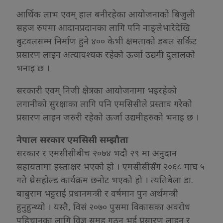
आर्थिक लाभ एवम् हाल बनीरहेका आयोजनाको बिजुली
सहज रुपमा आदानप्रदानका लागि पनि नाङ्लेभारेदेखि
बुटवलसम्म निर्माण हुने ४०० केभी क्षमताको डबल सर्किट
प्रसारण लाइन अत्यावश्यक रहेको ऊर्जा उद्यमी दुलालको
भनाइ छ ।
सरकारी एवम् निजी क्षेत्रका आयोजनामा भइरहेको
लगानीको सुरक्षाका लागि पनि एमसिसीले प्रस्ताव गरेको
प्रसारण लाइन जरुरी रहेको ऊर्जा उद्यमीहरुको भनाइ छ ।
नेपाल सरकार एमसिसी सम्झौता
सरकार र एमसीसीबीच २०७४ भदौ २९ मा अनुदान
सहायतामा हस्ताक्षर भएको हो । एमसीसीसँग २०६८ माघ ५
गते थ्रेसहोल्ड कार्यक्रम छनोट भएको हो । त्यतिबेला डा.
बाबुराम भट्टराई प्रधानमन्त्री र वर्षमान पुन अर्थमन्त्री
हुनुहुन्थ्यो । यस्तै, विसं २०७० पुसमा विकासका अवरोध
पहिचानका लागि विज्ञ समूह गठन भई प्रसारण लाइन र