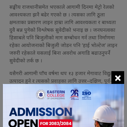
सङ्घीय राजधानीसमेत भएकाले आगामी दिनमा मेट्रो रेलको
आवश्यकता झनै बढेर गएको छ । त्यसका लागि ठूला
क्षमताका प्रसारण लाइन हाम्रा लागि आवश्यकता र बाध्यता
दुवै बन्न पुगेको विश्लेषक सुवेदीको भनाइ छ । जनघनत्वका
हिसाबले पनि बिजुलीको माग सम्बोधन गर्न तथा निर्माणमा
रहेका आयोजनाको बिजुली जोडन पनि ‘हाई भोल्टेज’ लाइन
जरुरी रहेकाले यसलाई बिना अवरोध अगाडि बढाउनुपर्ने
सुवेदीको तर्क छ ।
×
यसैगरी आगामी पाँच वर्षमा थप १३ हजार मेगावाट विद्युत
उत्पादन हुने र त्यसको प्रवाहका लागि उत्तर–दक्षिण, पूर्व–
पश्चिम ४००, २२०, १३२ र ३३ केभी क्षमताका प्रसारण
लाइन तथा सबस्टेसनको निर्माण र स्तरोन्नति गर्नु आवश्यक
छ । त्यसका लागि मात्रै रु नौ खर्बभन्दा बढी लगानी
आवश्यक पर्नेछ ।
आगामी पाँच वर्षमा १३ हजार मेगावाट विद्युत उत्पादन