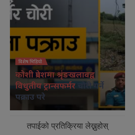
विशेष भिडियो
कोशी प्रदेशमा श्रृंङखलावद्व
विधुतीय ट्रान्सफर्मर
चोरी गर्ने
पक्राउ परे
तपाईको प्रतिक्रिया लेख्नुहोस्