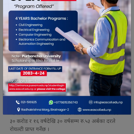
भएको खण्डमा जलविद्युत क्षेत्रमा मात्रै करिब रु ३० खर्बको
हाराहारीमा लगानी हुनेछ । जुन लगानी प्रत्येक वर्ष पाँच खर्ब
५० अर्बका दरले पूर्वाधार निर्माणमा खर्च गर्नुपर्छ । यो
सरकारको हाल भइरहेको वास्तविक विकास खर्च भन्दा
तेब्बरले बढी हुन जान्छ ।
आगामी पाँच वर्षमा १३ हजार मेगावाट बराबरको आयोजना
बनेको खण्डमा प्रतिवर्ष आठ लाख मानिसले रोजगारी पाउने
र आयोजना निर्माण भइसकेपछि हरेक आयोजनामा १०
जनाका दरले नियमित रुपमा एक लाख ३० हजार जनाले
रोजगारी पाउनेछन् ।
ती आयोजना निर्माणका क्रममा मात्रै राज्यले रु एक खर्ब ८०
अर्ब बराबरको मूल्य अभिवृद्धि कर (भ्याट) प्राप्त गर्नेछ ।
आयोजना निर्माणपछि सरकारले वार्षिक रुपमा रु.नौ अर्ब
३० करोड र १६ वर्षदेखि ३० वर्षसम्म रु.५३ अर्बका दरले
रोयल्टी प्राप्त गर्नेछ ।