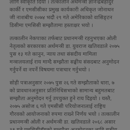
लागि स्वीकृति दियो । तत्कालीन अर्थमन्त्री ज्ञानेन्द्रबहादुर
कार्की र एमसीसीका प्रमुख कार्यकारी अधिकृत जोनाथन
जी नाशबीच २०७४ भदौ २९ गते अमेरिकाको वासिङ्टन
डिसीमा एमसिसी सम्झौतामा हस्ताक्षर भयो ।
तत्कालीन नेकपाका तर्फबाट प्रधानमन्त्री रहनुभएका ओली
नेतृत्वको सरकारका अर्थमन्त्री डा. युवराज खतिवडाले २०७५
पुस १३ गते कानुन, न्याय तथा संसदीय मामिला
मन्त्रालयलाई राय माग्दै सम्झौता सङ्घीय संसदबाट अनुमोदन
गर्नुपर्ने वा नपर्ने विषयमा पत्राचार गर्नुभयो ।
सोही पत्राअनुसार २०७५ पुस २६ गते सम्झौताको धारा, ७
को प्रावधानअनुसार प्रतिनिधिसभाको सामान्य बहुमतबाट
सम्झौता अनुमोदन गर्नु उपयुक्त हुने राय दिइयो । यस्तै,
२०७५ असोज ६ गते एमसीसी परियोजनालाई राष्ट्रिय
गौरवको आयोजनाको रुपमा राख्ने निर्णय भयो । तत्कालीन
प्रधानमन्त्री ओली र अर्थमन्त्री डा. खतिवडाले २०६८ असार
३१ गते एमसिसीसँगको सम्झौता अनुमोदनका लागि सङ्घीय