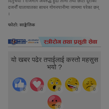
दिनुभयो । राजमार्ग अवरुद्ध हुँदा लामो तथा छोटो दूरीका
दजर्नौँ यातायातका साधन गोगनपानीमा जाममा परेका छन्
।
फोटो: साङ्केतिक
यो खबर पढेर तपाईलाई कस्तो महसुस
भयो ?
0
0
0
0
0
0