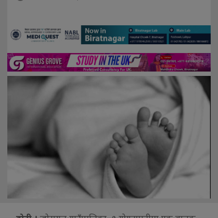
डोटी ।
जोरायल गाउँपालिका–१ गोगनपानीमा एक बालक