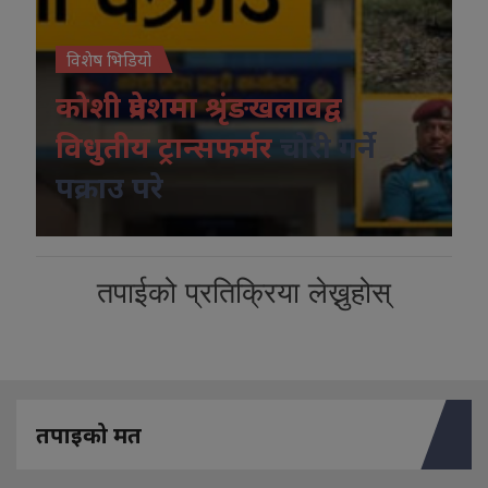
विशेष भिडियो
कोशी प्रदेशमा श्रृंङखलावद्व
विधुतीय ट्रान्सफर्मर
चोरी गर्ने
पक्राउ परे
तपाईको प्रतिक्रिया लेख्नुहोस्
तपाइको मत