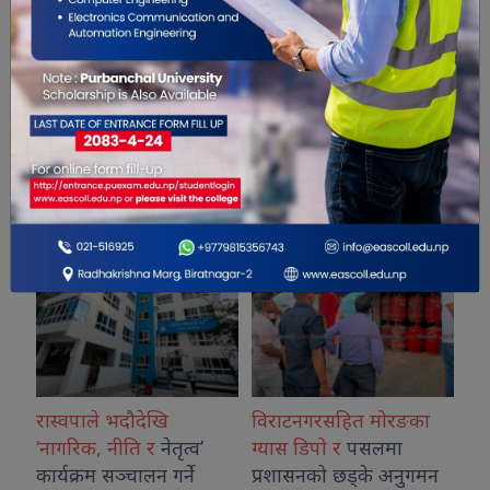
सम्बंधित खबरहरु
ास्वपाले भदौदेखि
विराटनगरसहित मोरङका
आदिवासी
नागरिक, नीति र
नेतृत्व’
ग्यास डिपो र
पसलमा
विशिष्ट प
ार्यक्रम सञ्चालन गर्ने
प्रशासनको छड्के अनुगमन
नेपालको