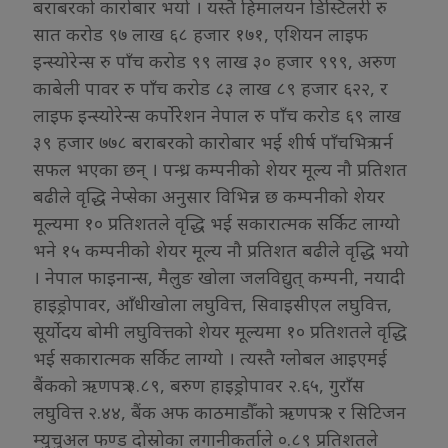
बराबरको कारोबार भयो । यस्तै हिमालयन डिस्टिलरी रु
सात करोड ९७ लाख ६८ हजार १७१, एशियन लाइफ
इन्स्योरेन्स रु पाँच करोड ९९ लाख ३० हजार ९९९, अरुण
काबेली पावर रु पाँच करोड ८३ लाख ८९ हजार ६२२, र
लाइफ इन्स्योरेन्स कर्पोरेशन नेपाल रु पाँच करोड ६९ लाख
३९ हजार ७७८ बराबरको कारोबार भई शीर्ष पाँचभित्र पर्न
सफल भएका छन् । पन्ध्र कम्पनीको शेयर मूल्य नौ प्रतिशत
बढीले वृद्धि नेप्सेका अनुसार विभिन्न छ कम्पनीको शेयर
मूल्यमा १० प्रतिशतले वृद्धि भई सकारात्मक सर्किट लाग्यो
भने १५ कम्पनीको शेयर मूल्य नौ प्रतिशत बढीले वृद्धि भयो
। नेपाल फाइनान्स, मैलुङ खोला जलविद्युत् कम्पनी, नयादी
हाइड्रोपावर, आँधीखोला लघुवित्त, सिवाइसीएल लघुवित्त,
सूर्योदय बोमी लघुवित्तको शेयर मूल्यमा १० प्रतिशतले वृद्धि
भई सकारात्मक सर्किट लाग्यो । त्यस्तै ग्लोबल आइएमई
बैंकको ऋणपत्र ३.८९, बरुण हाइड्रोपावर २.६५, गुराँस
लघुवित्त २.४४, बैंक अफ काठमाडौँको ऋणपत्र २ र सिटिजन
म्युचुअल फण्ड दोस्रोका लगानीकर्ताले ०.८९ प्रतिशतले