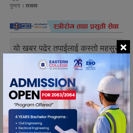
गुमाए ।
रासस
×
यो खबर पढेर तपाईलाई कस्तो महसुस
भयो ?
0
0
0
0
0
0