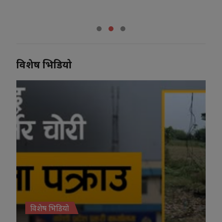
राष्ट्रपति
विशेष भिडियो
विशेष भिडियो