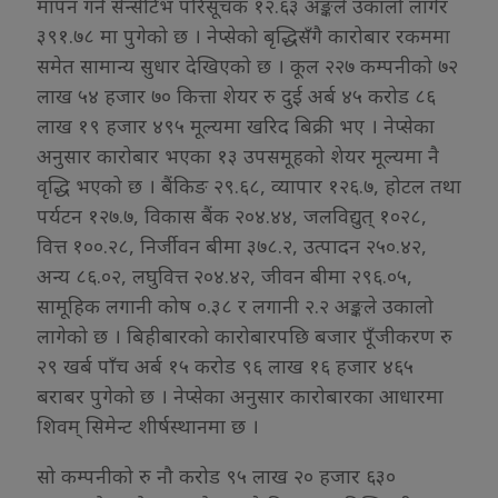
मापन गर्ने सेन्सेटिभ परिसूचक १२.६३ अङ्कले उकालो लागेर
३९१.७८ मा पुगेको छ । नेप्सेको बृद्धिसँगै कारोबार रकममा
समेत सामान्य सुधार देखिएको छ । कूल २२७ कम्पनीको ७२
लाख ५४ हजार ७० कित्ता शेयर रु दुई अर्ब ४५ करोड ८६
लाख १९ हजार ४९५ मूल्यमा खरिद बिक्री भए । नेप्सेका
अनुसार कारोबार भएका १३ उपसमूहको शेयर मूल्यमा नै
वृद्धि भएको छ । बैंकिङ २९.६८, व्यापार १२६.७, होटल तथा
पर्यटन १२७.७, विकास बैंक २०४.४४, जलविद्युत् १०२८,
वित्त १००.२८, निर्जीवन बीमा ३७८.२, उत्पादन २५०.४२,
अन्य ८६.०२, लघुवित्त २०४.४२, जीवन बीमा २९६.०५,
सामूहिक लगानी कोष ०.३८ र लगानी २.२ अङ्कले उकालो
लागेको छ । बिहीबारको कारोबारपछि बजार पूँजीकरण रु
२९ खर्ब पाँच अर्ब १५ करोड ९६ लाख १६ हजार ४६५
बराबर पुगेको छ । नेप्सेका अनुसार कारोबारका आधारमा
शिवम् सिमेन्ट शीर्षस्थानमा छ ।
सो कम्पनीको रु नौ करोड ९५ लाख २० हजार ६३०