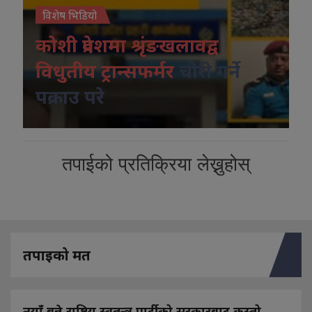
विशेष भिडियो
कोशी प्रदेशमा श्रृंङखलावद्व
विधुतीय ट्रान्सफर्मर
चोरी गर्ने
पक्राउ परे
तपाईको प्रतिक्रिया लेख्नुहोस्
तपाइको मत
नयाँ बन्ने राष्ट्रिय स्वतन्त्र पार्टीको सरकारबाट कस्तो