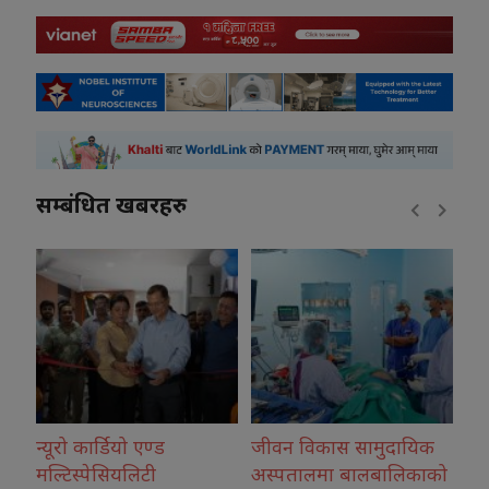
सम्बंधित खबरहरु
जीवन विकास सामुदायिक
कोशीका उत्कृष्ट फोटोग्राफर
अस्पतालमा बालबालिकाको
नगदसहित सम्मानित