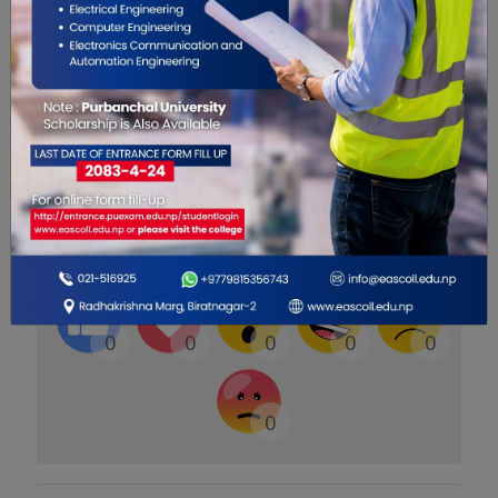
फोटो:फाईल
यो खबर पढेर तपाईलाई कस्तो महसुस
भयो ?
0
0
0
0
0
0