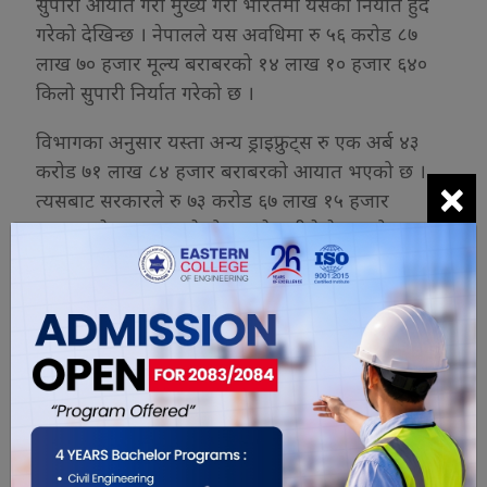
सुपारी आयात गरी मुख्य गरी भारतमा यसको निर्यात हुँदै
गरेको देखिन्छ । नेपालले यस अवधिमा रु ५६ करोड ८७
लाख ७० हजार मूल्य बराबरको १४ लाख १० हजार ६४०
किलो सुपारी निर्यात गरेको छ ।
विभागका अनुसार यस्ता अन्य ड्राइफ्रुट्स रु एक अर्ब ४३
करोड ७१ लाख ८४ हजार बराबरको आयात भएको छ ।
×
त्यसबाट सरकारले रु ७३ करोड ६७ लाख १५ हजार
राजस्वसमेत सङ्कलन गरेको छ । नेपालीले नेपालको
भौगोलिक अवस्था तथा हावापानीमा राम्रो उत्पादन हुने
जुनेलोसमेत आयात गरिरहेको विवरण छ । नेपालले चालु
आवको जेठ मसान्तसम्मको अवधिमा ७७७ किलो जुनेलो रु
४० हजार मूल्यमा आयात गरेको छ ।
बारीका डिलमा रोप्दा हुने जुनेलो खरिद गर्न विप्रेषणबाट
भित्रिएको पैसा खर्च गर्न थालेपछि त्यसले अर्थतन्त्रमा
नकारात्मक प्रभाव पार्ने कुरा स्वभाविक नै भएको बताइएको
छ ।
रासस