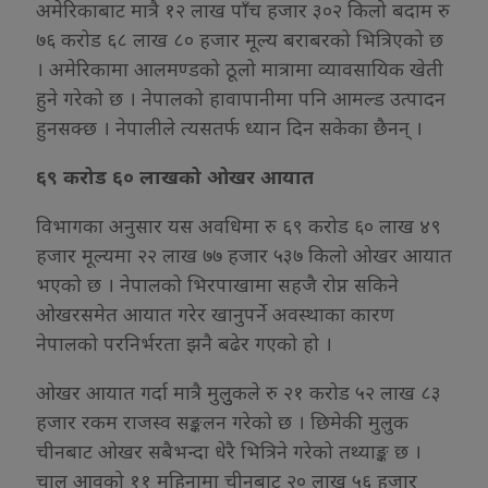
अमेरिकाबाट मात्रै १२ लाख पाँच हजार ३०२ किलो बदाम रु
७६ करोड ६८ लाख ८० हजार मूल्य बराबरको भित्रिएको छ
। अमेरिकामा आलमण्डको ठूलो मात्रामा व्यावसायिक खेती
हुने गरेको छ । नेपालको हावापानीमा पनि आमल्ड उत्पादन
हुनसक्छ । नेपालीले त्यसतर्फ ध्यान दिन सकेका छैनन् ।
६९ करोड ६० लाखको ओखर आयात
विभागका अनुसार यस अवधिमा रु ६९ करोड ६० लाख ४९
हजार मूल्यमा २२ लाख ७७ हजार ५३७ किलो ओखर आयात
भएको छ । नेपालको भिरपाखामा सहजै रोप्न सकिने
ओखरसमेत आयात गरेर खानुपर्ने अवस्थाका कारण
नेपालको परनिर्भरता झनै बढेर गएको हो ।
ओखर आयात गर्दा मात्रै मुलुुकले रु २१ करोड ५२ लाख ८३
हजार रकम राजस्व सङ्कलन गरेको छ । छिमेकी मुलुक
चीनबाट ओखर सबैभन्दा धेरै भित्रिने गरेको तथ्याङ्क छ ।
चालु आवको ११ महिनामा चीनबाट २० लाख ५६ हजार