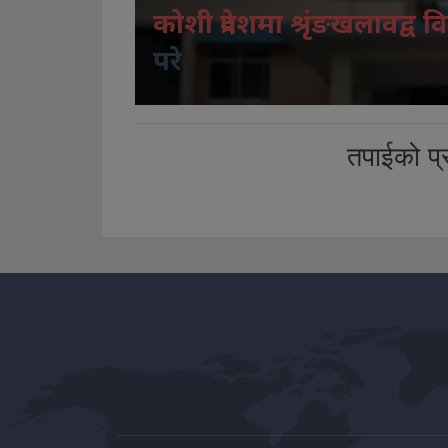
कोशी प्रदेशमा श्रृंङखलावद्व वि
परे
तपाईको प्र