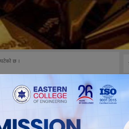
घटेको छ ।
र रुपैयाँ कायम भएको छ। मंगलबार छापावाल सुन
एको थियो।
। आज प्रतितोला ९५ हजार ५ सय रुपैयाँमा कारोबार
जनाएको छ।
्रतितोला ११ सय ७५ रुपैयाँमा कारोबार भइरहेको महासंघले