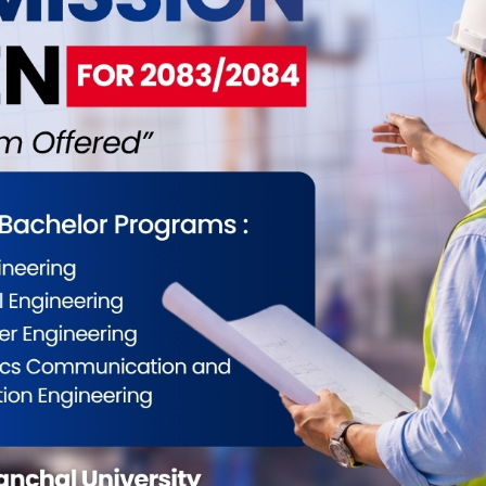
ईलाई कस्तो महसुस भयो ?
0
0
0
0