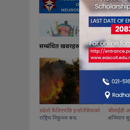
सम्बंधित खबरहरु
ि इन्डोनेसियाको
‘बीवाईडी अपडेट टु केयर
प्लस’
नाइमा मोबि
 बन्द
अभियान सुरु
अन्तिम चर
सार्वजनिक हु