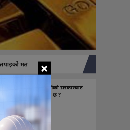
×
तपाइको मत
नयाँ बन्ने राष्ट्रिय स्वतन्त्र पार्टीको सरकारबाट
कस्तो अपेक्षा राख्नुभएको छ ?
निक्कै आशावादी छौ
खोइ, खासै आशा छैन
ज सुकै होस्