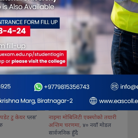
लिटी एक्स्पोको तयारी
समावेशीता नारामा मात्र नभई
‘सुपर 
णमा,
४० नयाँ मोडल
राज्यका नीति
र स्रोतमा देखिनुपर्छ
घोषणा,
ँदै
: उपराष्ट्रपति यादव
निर्णाय