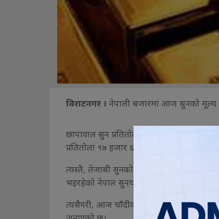
विराटनगर ।
नेपाली बजारमा आज सुनको मूल्य 
छापावाल सुन प्रतितोला १६ सयले बढेर ९६ हजा
प्रतितोला ९७ हजार ६ सय रुपैयाँमा कारोबार भ
त्यस्तै, तेजाबी सुनको मूल्य १६ सयले घटेको छ
भइरहेको नेपाल सुनचाँदी व्यवसायी महासंघले 
त्यसैगरी, आज चाँदीको मूल्य ३० रुपैयाँ घटेर प
जनाएको छ।