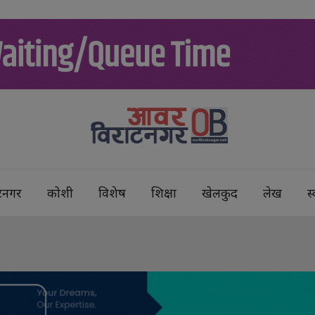
टनगर
कोशी
विशेष
शिक्षा
खेलकुद
लेख
स्