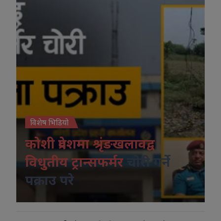
विशेष भिडियो
कोशी प्रदेशमा श्रृंङखलावद्व
विधुतीय ट्रान्सफर्मर
चोरी गर्ने
पक्राउ परे