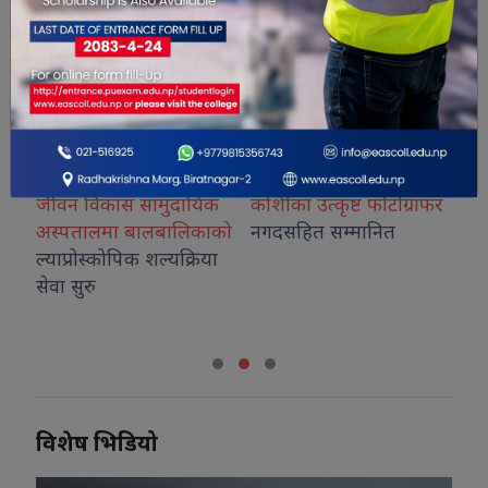
वन विकास सामुदायिक
कोशीका उत्कृष्ट फोटोग्राफर
राष्ट्रिय भे
्पतालमा बालबालिकाको
नगदसहित सम्मानित
देउवाले सम्ब
ाप्रोस्कोपिक शल्यक्रिया
 सुरु
विशेष भिडियो