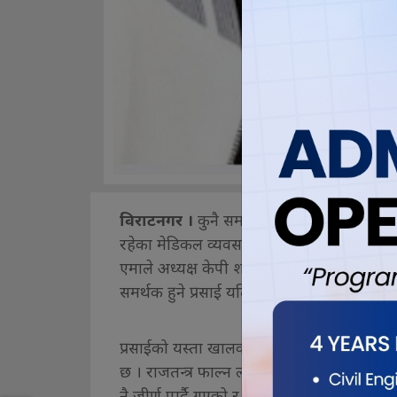
विराटनगर ।
कुनै समय प्रधानमन्त्री एवम् माओवाद
रहेका मेडिकल व्यवसायी दुर्गा प्रसाई केही समयपछि 
एमाले अध्यक्ष केपी शर्मा ओलीको भक्तिगान ग
समर्थक हुने प्रसाई यतिबेला भने संघीयता मासेर राज
प्रसाईको यस्ता खालका अभिव्यक्तिका कारण प
छ । राजतन्त्र फाल्न लामो संघर्ष गरेका पुरा
नै जीर्ण पार्दै गएको र जनताको अपेक्षा अनुसार