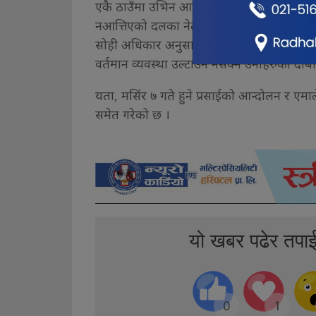
एकै ठाउँमा उभिन आह्वान समेत गरिरहका छन् ।
नआत्तिएको दलका नेताहरुको भनाई छ । नेपालको
सोही अधिकार अनुसार प्रसाईले शान्ति पूर्ण रुप
वर्तमान व्यवस्था उल्टाउन नसक्ने उनीहरुको दाब
यता, मसिंर ७ गते हुने प्रसाईको आन्दोलन र एमाले
समेत गरेको छ ।
यो खबर पढेर तपा
0
1