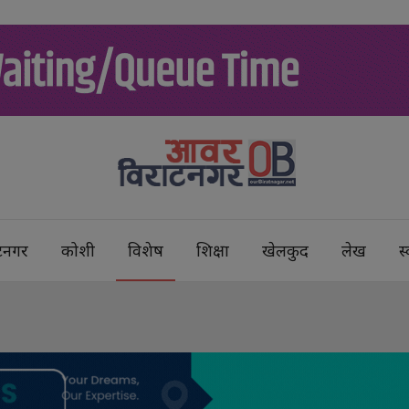
टनगर
कोशी
विशेष
शिक्षा
खेलकुद
लेख
स्