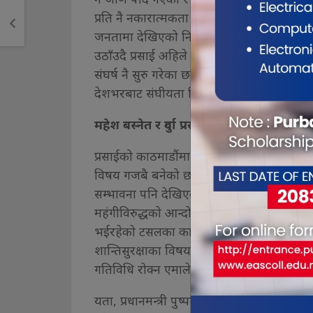
प्रति नै नकारात्मकता बढ्दै गएको र निरासापन 
जनतामा देखिएको निराशापन प्रति र नेतृत्वहरु 
उठाँउदै प्रसाई अहिले व्यवस्था माथिनै विविध अ
संघर्ष नै सुरु गरेका छन् । सोही क्रमममा आगामी
देशभरबाट संघीयता विरोधीहरु भेला हुने भएका 
महेश बस्नेत र दुर्गा प्रसाईको कार्यक्रम एकैदिन
प्रसाईको काठमाडौंमा हुने अभियानले यतिबेल
विषय गजबै बनेको छ । सबैमा एउटै प्रश्न छ मंसि
सम्भावना पनि देखिएको धेरैको आंकलन छ । किन
महंगीविरुद्धको आन्दोलनको आयोजना गरेको छ । 
भईरहेको टसलका कारण कार्यक्रम स्थलमा झडप हु
शान्तिसुरक्षाका विषयमा सजकता अपनाइरहेका छ
गतिविधि रोक्न एमालेले कारबाही गर्न प्रधानमन्त्
यता, प्रधानमन्त्री पुष्पकमल दाहाल प्रचण्डले वर