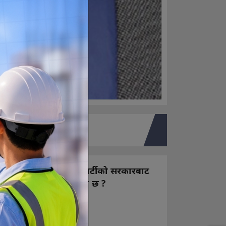
तपाइको मत
नयाँ बन्ने राष्ट्रिय स्वतन्त्र पार्टीको सरकारबाट
कस्तो अपेक्षा राख्नुभएको छ ?
निक्कै आशावादी छौ
खोइ, खासै आशा छैन