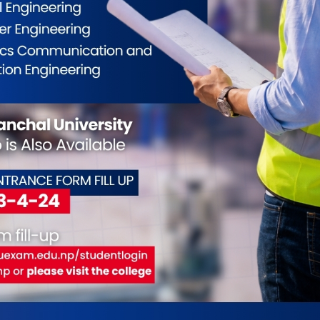
बढिरहेको छ ।
प्रति आक्रोशको ज्वाला दन्किरहेका अवस्थालाई फाइदा
भिव्यक्ति दिँदै आइरहेका छन् । त्यसो त अहिले उनले सडक
 मंसिर ७ गते व्यवसायी प्रसाईकै अगुवाईमा काठमाडौंमा
छन् ।
ा सामाजिक सञ्जाल मात्रै होइन, चिया गफमा पनि छलफलको
र ७ गते काठमाडौंमा के होला ? कार्यक्रममा झडप हुने
भने सोही दिन एमालेको युवा संघले माइतीघर मण्डलामा
केही दिन अगाडी देखिनै युवा संघ र प्रसाई पक्षबीच
ने हो की भन्ने आशंकाले सरकार र सुरक्षा निकायले
न् । त्यसो त पछिल्लो समय प्रसाईको अभिव्यक्ति र
री समक्ष माग समेत गरेका थिए ।
्तमान व्यवस्था माथि खतरा परेको भन्दै पुराना सबै दललाई