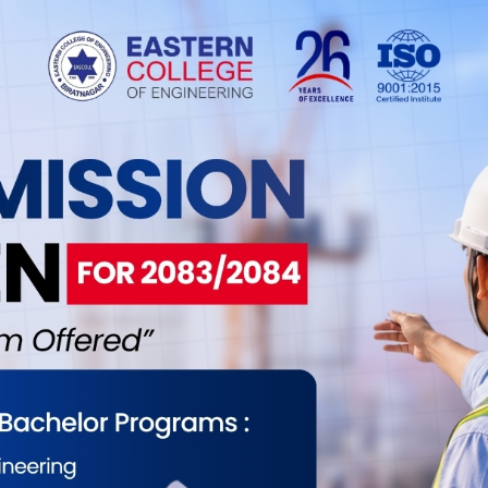
ी केन्द्रका अध्यक्ष पुष्पकमल दाहाल ‘प्रचण्ड’को प्रशंक
प्रधानमन्त्री दाहाललाई चटक्कै भुलेर पूर्वप्रधानमन्त्री एवम्
ाउन भ्याउथिए । कहिले माओवादी समर्थक त कहिले एमाले
तन्त्र ल्याउनुपर्ने अभिव्यक्ति दिँदै हिँडिरहेका छन् ।
ुराना भनिएका सबै दलहरुको टाउको दुखाईको विषय बनेको
ना दलहरुले देशको राजनीतिक, आर्थिक साथै समाजिक अवस्था
 दलहरुले सम्बोधन गर्नु नसकेका कारण जनतामा गणतन्त्र